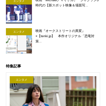
エンタメ
時代の【新スポット映像＆場面写...
映画『オークストリートの異変』
エンタメ
×【tenki.jp】 本作オリジナル「恐竜対
策...
特集記事
エンタメ