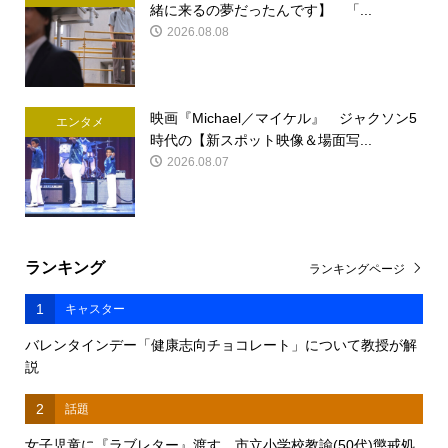
緒に来るの夢だったんです】 「...
2026.08.08
映画『Michael／マイケル』 ジャクソン5
エンタメ
時代の【新スポット映像＆場面写...
2026.08.07
ランキング
ランキングページ
1
キャスター
バレンタインデー「健康志向チョコレート」について教授が解
説
2
話題
女子児童に『ラブレター』渡す 市立小学校教諭(50代)懲戒処