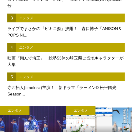
分 ...
3
エンタメ
ライブでまさかの『ビキニ姿』披露！ 森口博子「ANISON＆
POPS NI...
4
エンタメ
映画『翔んで埼玉』 総勢53体の埼玉県ご当地キャラクターが
大集...
5
エンタメ
寺西拓人(timelesz)主演！ 新ドラマ『ラーメンD 松平國光
Season...
エンタメ
エンタメ