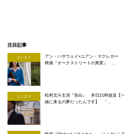
注目記事
アン・ハサウェイ×ユアン・マクレガー
エンタメ
映画『オークストリートの異変』 ...
松村北斗主演『告白』 本日21時放送【一
エンタメ
緒に来るの夢だったんです】 「...
映画『Michael／マイケル』 ジャクソン5