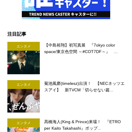
注目記事
【中島裕翔】初写真展 『7okyo color
エンタメ
space/東京色空間 ～#COT7DF～』 ...
菊池風磨(timelesz)出演！ 【NECネッツエ
エンタメ
スアイ】 新TVCM「切らせない篇...
髙橋海人(King & Prince)来場！ 『ETRO
エンタメ
per Kaito Takahashi』ポップ...