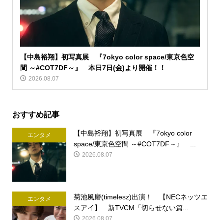
【中島裕翔】初写真展 『7okyo color space/東京色空
間 ～#COT7DF～』 本日7日(金)より開催！！
2026.08.07
おすすめ記事
【中島裕翔】初写真展 『7okyo color
エンタメ
space/東京色空間 ～#COT7DF～』 ...
2026.08.07
菊池風磨(timelesz)出演！ 【NECネッツエ
エンタメ
スアイ】 新TVCM「切らせない篇...
2026.08.07