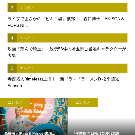
3
エンタメ
ライブでまさかの『ビキニ姿』披露！ 森口博子「ANISON＆
POPS NI...
4
エンタメ
映画『翔んで埼玉』 総勢53体の埼玉県ご当地キャラクターが
大集...
5
エンタメ
寺西拓人(timelesz)主演！ 新ドラマ『ラーメンD 松平國光
Season...
エンタメ
エンタメ
髙橋海人(King & Prince)来場...
『手越祐也 LIVE TOUR 2026