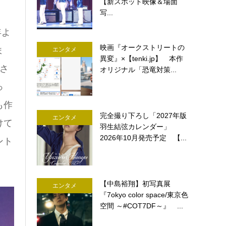
【新スポット映像＆場面
写...
年よ
映画『オークストリートの
ま
エンタメ
異変』×【tenki.jp】 本作
さ
オリジナル「恐竜対策...
っ
も作
完全撮り下ろし「2027年版
エンタメ
けて
羽生結弦カレンダー」
2026年10月発売予定 【...
ント
【中島裕翔】初写真展
エンタメ
『7okyo color space/東京色
空間 ～#COT7DF～』 ...