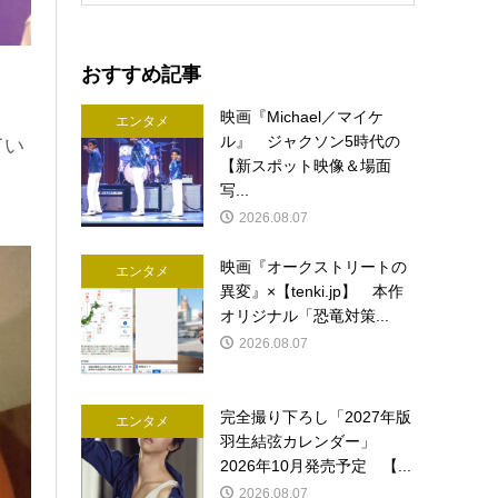
おすすめ記事
映画『Michael／マイケ
エンタメ
ル』 ジャクソン5時代の
てい
【新スポット映像＆場面
写...
2026.08.07
映画『オークストリートの
エンタメ
異変』×【tenki.jp】 本作
オリジナル「恐竜対策...
2026.08.07
完全撮り下ろし「2027年版
エンタメ
羽生結弦カレンダー」
2026年10月発売予定 【...
2026.08.07