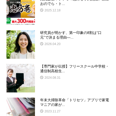
おのでら・ト...
2025.12.18
研究員が明かす、第一印象の8割は“口
元”で決まる理由―...
2026.04.20
【専門家が伝授】フリースクール中学校・
通信制高校生...
2024.08.31
年末大掃除革命「トリセツ」アプリで家電
マニアの家が...
2023.11.27