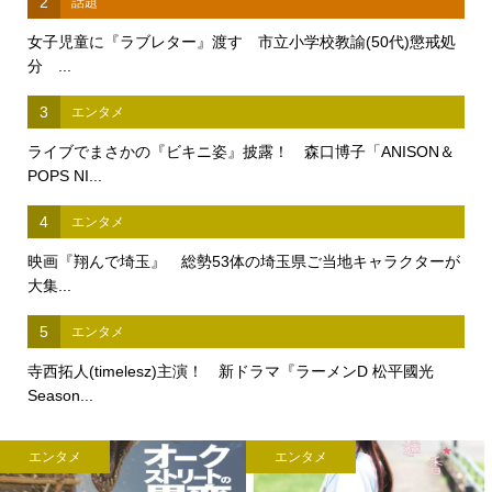
2
話題
女子児童に『ラブレター』渡す 市立小学校教諭(50代)懲戒処
分 ...
3
エンタメ
ライブでまさかの『ビキニ姿』披露！ 森口博子「ANISON＆
POPS NI...
4
エンタメ
映画『翔んで埼玉』 総勢53体の埼玉県ご当地キャラクターが
大集...
5
エンタメ
寺西拓人(timelesz)主演！ 新ドラマ『ラーメンD 松平國光
Season...
エンタメ
エンタメ