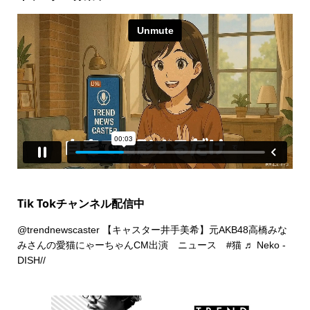
Tik Tokチャンネル配信中
@trendnewscaster
【キャスター井手美希】元AKB48高橋みな
みさんの愛猫にゃーちゃんCM出演 ニュース
#猫
♬ Neko -
DISH//