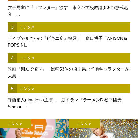
女子児童に『ラブレター』渡す 市立小学校教諭(50代)懲戒処
分 ...
3
エンタメ
ライブでまさかの『ビキニ姿』披露！ 森口博子「ANISON＆
POPS NI...
4
エンタメ
映画『翔んで埼玉』 総勢53体の埼玉県ご当地キャラクターが
大集...
5
エンタメ
寺西拓人(timelesz)主演！ 新ドラマ『ラーメンD 松平國光
Season...
エンタメ
エンタメ