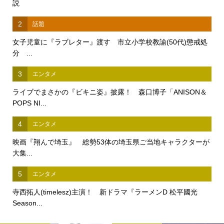
説
2
話題
女子児童に『ラブレター』渡す 市立小学校教諭(50代)懲戒処
分 ...
3
エンタメ
ライブでまさかの『ビキニ姿』披露！ 森口博子「ANISON＆
POPS NI...
4
エンタメ
映画『翔んで埼玉』 総勢53体の埼玉県ご当地キャラクターが
大集...
5
エンタメ
寺西拓人(timelesz)主演！ 新ドラマ『ラーメンD 松平國光
Season...