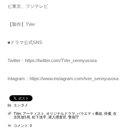
ビ東京、フジテレビ
【製作】TVer
■ドラマ公式SNS
Twitter：https://twitter.com/TVer_sennyusosa
Intagram：https://www.instagram.com/tver_sennyusosa
エンタメ
TVer
,
アーティスト
,
オリジナルドラマ
,
バラエティ番組
,
俳優
,
在
京民放5局
,
松下洸平
,
潜入捜査官
,
警視庁
コメント:
0