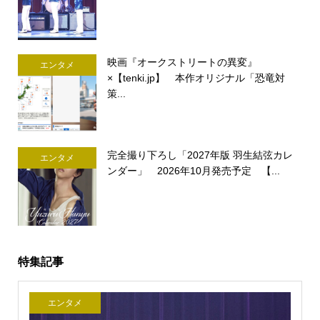
映画『オークストリートの異変』
エンタメ
×【tenki.jp】 本作オリジナル「恐竜対
策...
完全撮り下ろし「2027年版 羽生結弦カレ
エンタメ
ンダー」 2026年10月発売予定 【...
特集記事
エンタメ