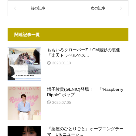
関連記事一覧
ももいろクローバーZ！CM撮影の裏側
「楽天トラベルでス...
2023.01.13
増子敦貴(GENIC)登場！ 『“Raspberry
Ripple” ポップ...
2025.07.05
『薬屋のひとりごと』オープニングテー
マ Uruニューシ...