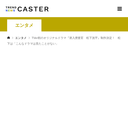
エンタメ
エンタメ
TVer初のオリジナルドラマ『潜入捜査官 松下洸平』制作決定！ 松
下は「こんなドラマは見たことがない」