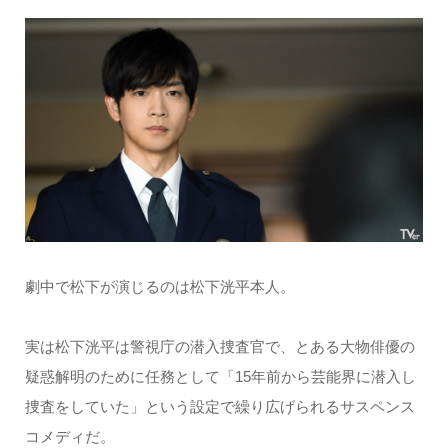
劇中で松下が演じるのは松下洸平本人。
実は松下洸平は警視庁の潜入捜査官で、とある大物俳優の
疑惑解明のために任務として「15年前から芸能界に潜入し
捜査をしていた」という設定で繰り広げられるサスペンス
コメディだ。