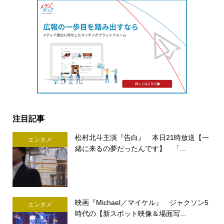
注目記事
松村北斗主演『告白』 本日21時放送【一
エンタメ
緒に来るの夢だったんです】 「...
映画『Michael／マイケル』 ジャクソン5
エンタメ
時代の【新スポット映像＆場面写...