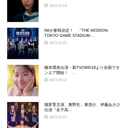
2024.01.19
INIが参戦決定！ 『THE MISSION-
TOKYO GAME STADIUM-...
2023.10.20
橋本環奈出演・新TVCM9/18より全国でオ
ンエア開始！ ...
2023.09.18
畑芽育主演、奥野壮、東啓介、伊藤あさひ
出演『女子高...
2023.10.10