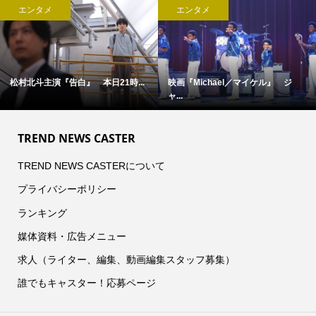
エンタメ
エンタメ
 ジ
映画『オークストリートの異変』×...
完全撮り下ろし「2027年版 羽生
TREND NEWS CASTER
TREND NEWS CASTERについて
プライバシーポリシー
ランキング
媒体資料・広告メニュー
求人（ライター、編集、動画編集スタッフ募集）
誰でもキャスター！応募ページ