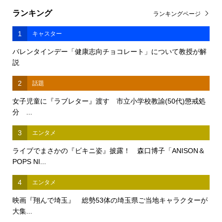
ランキング
ランキングページ
1
キャスター
バレンタインデー「健康志向チョコレート」について教授が解
説
2
話題
女子児童に『ラブレター』渡す 市立小学校教諭(50代)懲戒処
分 ...
3
エンタメ
ライブでまさかの『ビキニ姿』披露！ 森口博子「ANISON＆
POPS NI...
4
エンタメ
映画『翔んで埼玉』 総勢53体の埼玉県ご当地キャラクターが
大集...