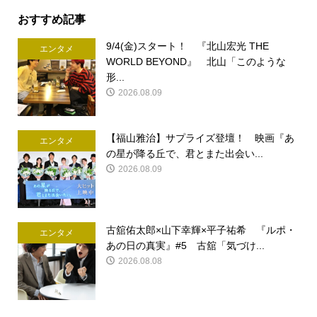
おすすめ記事
9/4(金)スタート！ 『北山宏光 THE
エンタメ
WORLD BEYOND』 北山「このような
形...
2026.08.09
【福山雅治】サプライズ登壇！ 映画『あ
エンタメ
の星が降る丘で、君とまた出会い...
2026.08.09
古舘佑太郎×山下幸輝×平子祐希 『ルポ・
エンタメ
あの日の真実』#5 古舘「気づけ...
2026.08.08