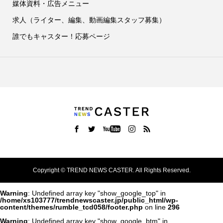
媒体資料・広告メニュー
求人（ライター、編集、動画編集スタッフ募集）
誰でもキャスター！応募ページ
Copyright ©
TREND NEWS CASTER. All Rights Reserved.
Warning
: Undefined array key "show_google_top" in
/home/xs103777/trendnewscaster.jp/public_html/wp-
content/themes/rumble_tcd058/footer.php
on line
296
Warning
: Undefined array key "show_google_btm" in