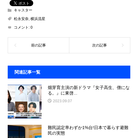
キャスター
松永安奈
,
横浜流星
コメント:
0
関連記事一覧
畑芽育主演の新ドラマ『女子高生、僧にな
る。』に東啓...
2023.09.07
難民認定率わずか1%台!日本で暮らす避難
民の実態