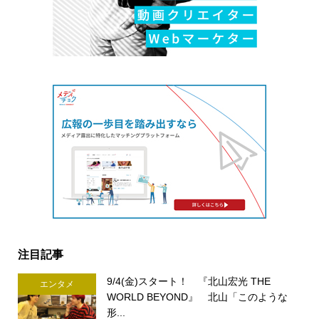
注目記事
9/4(金)スタート！ 『北山宏光 THE
エンタメ
WORLD BEYOND』 北山「このような
形...