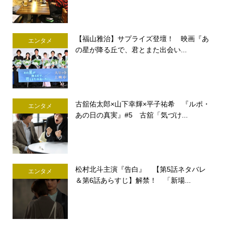
【福山雅治】サプライズ登壇！ 映画『あ
エンタメ
の星が降る丘で、君とまた出会い...
古舘佑太郎×山下幸輝×平子祐希 『ルポ・
エンタメ
あの日の真実』#5 古舘「気づけ...
松村北斗主演『告白』 【第5話ネタバレ
エンタメ
＆第6話あらすじ】解禁！ 「新場...