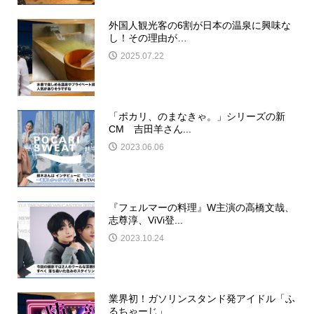
外国人観光客の6割が日本の温泉に興味な
し！その理由が…
2025.07.22
「ポカリ、のまなきゃ。」シリーズの新
CM 吉田羊さん...
2023.06.06
『フェルマーの料理』W主演の高橋文哉、
志尊淳、ViVi登...
2023.10.24
業界初！ガソリンスタンド発アイドル「ふ
るちゃーじ」...