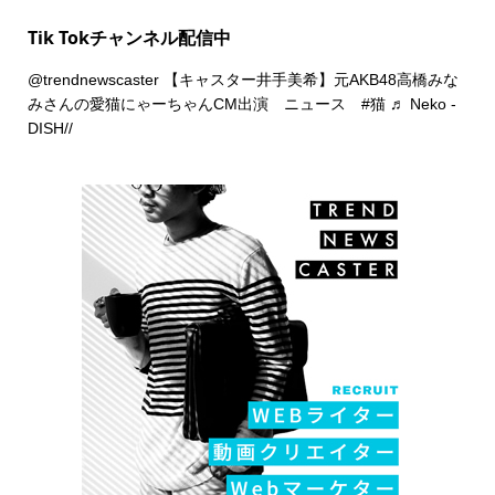
Tik Tokチャンネル配信中
@trendnewscaster
【キャスター井手美希】元AKB48高橋みな
みさんの愛猫にゃーちゃんCM出演 ニュース
#猫
♬ Neko -
DISH//