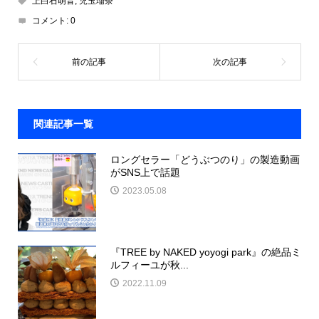
上白石萌音
,
児玉瑠奈
コメント:
0
関連記事一覧
ロングセラー「どうぶつのり」の製造動画
がSNS上で話題
2023.05.08
『TREE by NAKED yoyogi park』の絶品ミ
ルフィーユが秋...
2022.11.09