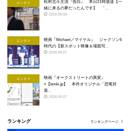
松村北斗主演『告白』 本日21時放送【一
エンタメ
緒に来るの夢だったんです】 「...
2026.08.08
映画『Michael／マイケル』 ジャクソン5
エンタメ
時代の【新スポット映像＆場面写...
2026.08.07
映画『オークストリートの異変』
エンタメ
×【tenki.jp】 本作オリジナル「恐竜対
策...
2026.08.07
ランキング
ランキングページ