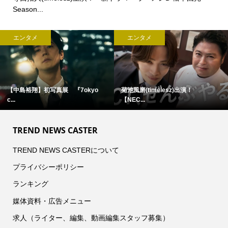
Season...
エンタメ
エンタメ
中島裕翔】初写真展 『7okyo
菊池風磨(timelesz)出演！
髙橋
【NEC...
TREND NEWS CASTER
TREND NEWS CASTERについて
プライバシーポリシー
ランキング
媒体資料・広告メニュー
求人（ライター、編集、動画編集スタッフ募集）