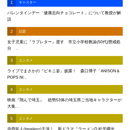
1
キャスター
バレンタインデー「健康志向チョコレート」について教授が解
説
2
話題
女子児童に『ラブレター』渡す 市立小学校教諭(50代)懲戒処
分 ...
3
エンタメ
ライブでまさかの『ビキニ姿』披露！ 森口博子「ANISON＆
POPS NI...
4
エンタメ
映画『翔んで埼玉』 総勢53体の埼玉県ご当地キャラクターが
大集...
5
エンタメ
寺西拓人(timelesz)主演！ 新ドラマ『ラーメンD 松平國光