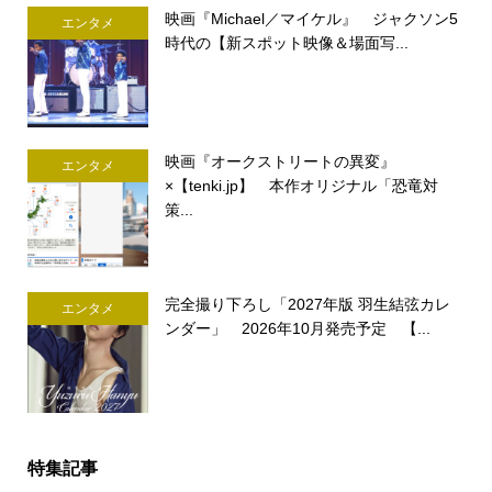
映画『Michael／マイケル』 ジャクソン5
エンタメ
時代の【新スポット映像＆場面写...
映画『オークストリートの異変』
エンタメ
×【tenki.jp】 本作オリジナル「恐竜対
策...
完全撮り下ろし「2027年版 羽生結弦カレ
エンタメ
ンダー」 2026年10月発売予定 【...
特集記事