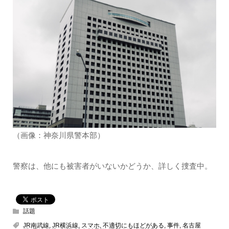
（画像：神奈川県警本部）
警察は、他にも被害者がいないかどうか、詳しく捜査中。
話題
JR南武線
,
JR横浜線
,
スマホ
,
不適切にもほどがある
,
事件
,
名古屋