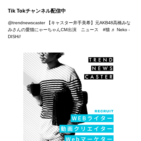
Tik Tokチャンネル配信中
@trendnewscaster
【キャスター井手美希】元AKB48高橋みな
みさんの愛猫にゃーちゃんCM出演 ニュース
#猫
♬ Neko -
DISH//