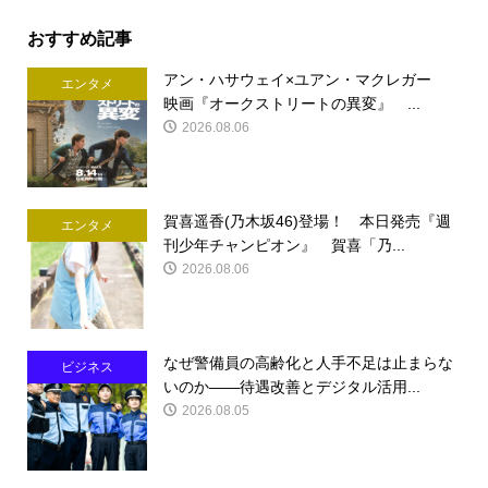
おすすめ記事
アン・ハサウェイ×ユアン・マクレガー
エンタメ
映画『オークストリートの異変』 ...
2026.08.06
賀喜遥香(乃木坂46)登場！ 本日発売『週
エンタメ
刊少年チャンピオン』 賀喜「乃...
2026.08.06
なぜ警備員の高齢化と人手不足は止まらな
ビジネス
いのか――待遇改善とデジタル活用...
2026.08.05