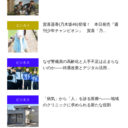
賀喜遥香(乃木坂46)登場！ 本日発売『週
エンタメ
刊少年チャンピオン』 賀喜「乃...
なぜ警備員の高齢化と人手不足は止まらな
ビジネス
いのか――待遇改善とデジタル活用...
「病気」から「人」を診る医療へ――地域
ビジネス
のクリニックに求められる新たな役割