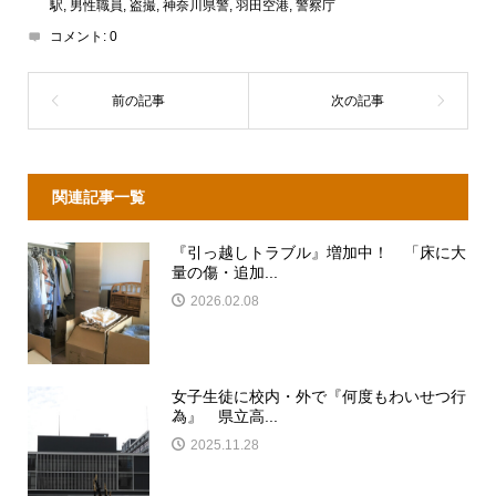
駅
,
男性職員
,
盗撮
,
神奈川県警
,
羽田空港
,
警察庁
コメント:
0
関連記事一覧
『引っ越しトラブル』増加中！ 「床に大
量の傷・追加...
2026.02.08
女子生徒に校内・外で『何度もわいせつ行
為』 県立高...
2025.11.28