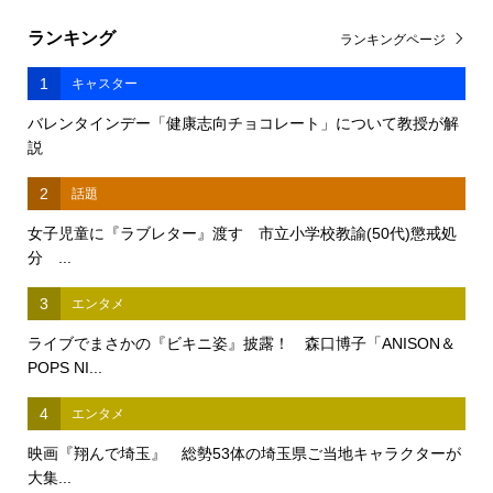
ランキング
ランキングページ
1
キャスター
バレンタインデー「健康志向チョコレート」について教授が解
説
2
話題
女子児童に『ラブレター』渡す 市立小学校教諭(50代)懲戒処
分 ...
3
エンタメ
ライブでまさかの『ビキニ姿』披露！ 森口博子「ANISON＆
POPS NI...
4
エンタメ
映画『翔んで埼玉』 総勢53体の埼玉県ご当地キャラクターが
大集...