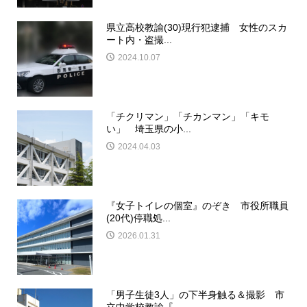
県立高校教諭(30)現行犯逮捕 女性のスカ
ート内・盗撮...
2024.10.07
「チクリマン」「チカンマン」「キモ
い」 埼玉県の小...
2024.04.03
『女子トイレの個室』のぞき 市役所職員
(20代)停職処...
2026.01.31
「男子生徒3人」の下半身触る＆撮影 市
立中学校教諭『...