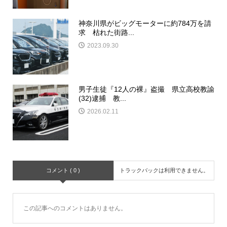
神奈川県がビッグモーターに約784万を請
求 枯れた街路...
2023.09.30
男子生徒『12人の裸』盗撮 県立高校教諭
(32)逮捕 教...
2026.02.11
コメント ( 0 )
トラックバックは利用できません。
この記事へのコメントはありません。