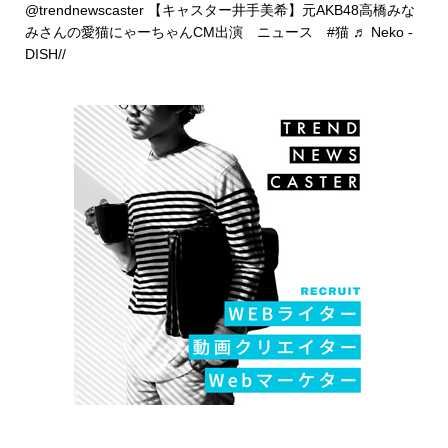
@trendnewscaster
【キャスター井手美希】元AKB48高橋みな
みさんの愛猫にゃーちゃんCM出演 ニュース
#猫
♬ Neko -
DISH//