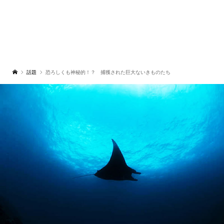
話題
恐ろしくも神秘的！？ 捕獲された巨大ないきものたち