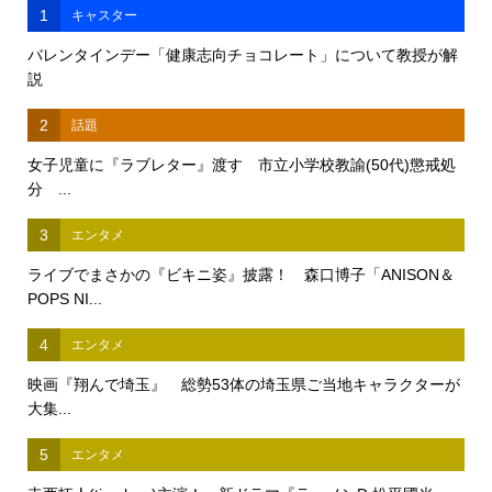
1
キャスター
バレンタインデー「健康志向チョコレート」について教授が解
説
2
話題
女子児童に『ラブレター』渡す 市立小学校教諭(50代)懲戒処
分 ...
3
エンタメ
ライブでまさかの『ビキニ姿』披露！ 森口博子「ANISON＆
POPS NI...
4
エンタメ
映画『翔んで埼玉』 総勢53体の埼玉県ご当地キャラクターが
大集...
5
エンタメ