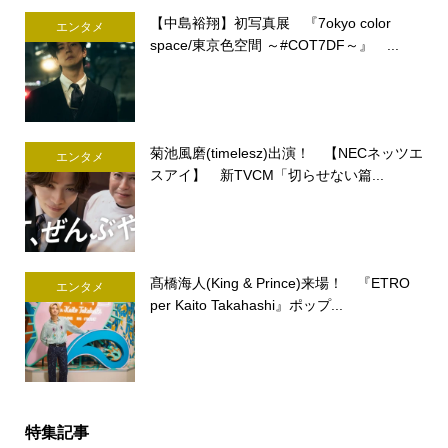
【中島裕翔】初写真展 『7okyo color
エンタメ
space/東京色空間 ～#COT7DF～』 ...
菊池風磨(timelesz)出演！ 【NECネッツエ
エンタメ
スアイ】 新TVCM「切らせない篇...
髙橋海人(King & Prince)来場！ 『ETRO
エンタメ
per Kaito Takahashi』ポップ...
特集記事