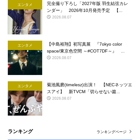
完全撮り下ろし「2027年版 羽生結弦カレ
エンタメ
ンダー」 2026年10月発売予定 【...
2026.08.07
【中島裕翔】初写真展 『7okyo color
エンタメ
space/東京色空間 ～#COT7DF～』 ...
2026.08.07
菊池風磨(timelesz)出演！ 【NECネッツエ
エンタメ
スアイ】 新TVCM「切らせない篇...
2026.08.07
ランキング
ランキングページ