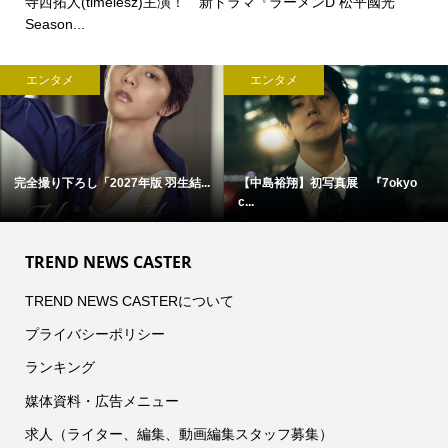
寺西拓人(timelesz)主演！ 新ドラマ『ラーメンD 松平國光
Season...
エンタメ
エンタメ
菊池風磨(timelesz)出演！
髙橋海人(King & Prince)来場...
【NEC...
TREND NEWS CASTER
TREND NEWS CASTERについて
プライバシーポリシー
ランキング
媒体資料・広告メニュー
求人（ライター、編集、動画編集スタッフ募集）