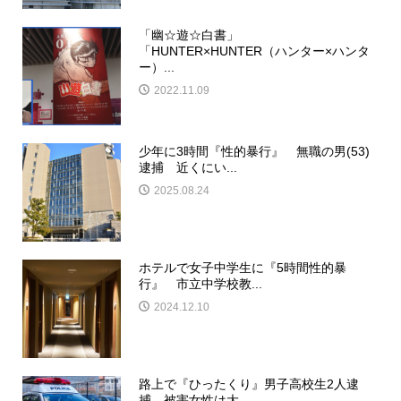
「幽☆遊☆白書」
「HUNTER×HUNTER（ハンター×ハンタ
ー）...
2022.11.09
少年に3時間『性的暴行』 無職の男(53)
逮捕 近くにい...
2025.08.24
ホテルで女子中学生に『5時間性的暴
行』 市立中学校教...
2024.12.10
路上で『ひったくり』男子高校生2人逮
捕 被害女性は大...