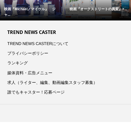
変』×...
完全撮り下ろし「2027年版 羽生結...
【中島裕翔】初写真展 『7
c...
TREND NEWS CASTER
TREND NEWS CASTERについて
プライバシーポリシー
ランキング
媒体資料・広告メニュー
求人（ライター、編集、動画編集スタッフ募集）
誰でもキャスター！応募ページ