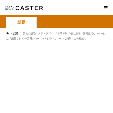
話題
話題
男性の脱毛エステトラブル 5年間で約10倍に急増 国民生活センターに
は「説得されて40万円のコースを4年払いのローンで契約」との相談も