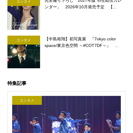
完全撮り下ろし「2027年版 羽生結弦カレ
エンタメ
ンダー」 2026年10月発売予定 【...
【中島裕翔】初写真展 『7okyo color
エンタメ
space/東京色空間 ～#COT7DF～』 ...
特集記事
エンタメ