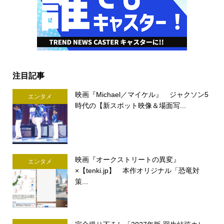
注目記事
映画『Michael／マイケル』 ジャクソン5
エンタメ
時代の【新スポット映像＆場面写...
映画『オークストリートの異変』
エンタメ
×【tenki.jp】 本作オリジナル「恐竜対
策...