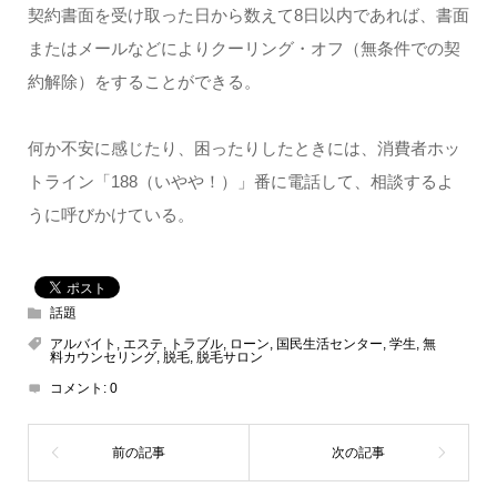
契約書面を受け取った日から数えて8日以内であれば、書面
またはメールなどによりクーリング・オフ（無条件での契
約解除）をすることができる。
何か不安に感じたり、困ったりしたときには、消費者ホッ
トライン「188（いやや！）」番に電話して、相談するよ
うに呼びかけている。
話題
アルバイト
,
エステ
,
トラブル
,
ローン
,
国民生活センター
,
学生
,
無
料カウンセリング
,
脱毛
,
脱毛サロン
コメント:
0