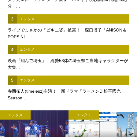
分 ...
3
エンタメ
ライブでまさかの『ビキニ姿』披露！ 森口博子「ANISON＆
POPS NI...
4
エンタメ
映画『翔んで埼玉』 総勢53体の埼玉県ご当地キャラクターが
大集...
5
エンタメ
寺西拓人(timelesz)主演！ 新ドラマ『ラーメンD 松平國光
Season...
エンタメ
エンタメ