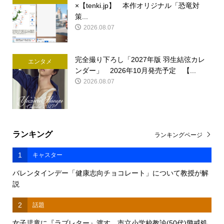
×【tenki.jp】 本作オリジナル「恐竜対
策...
2026.08.07
完全撮り下ろし「2027年版 羽生結弦カレ
エンタメ
ンダー」 2026年10月発売予定 【...
2026.08.07
ランキング
ランキングページ
1
キャスター
バレンタインデー「健康志向チョコレート」について教授が解
説
2
話題
女子児童に『ラブレター』渡す 市立小学校教諭(50代)懲戒処