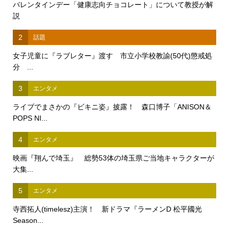
バレンタインデー「健康志向チョコレート」について教授が解
説
2
話題
女子児童に『ラブレター』渡す 市立小学校教諭(50代)懲戒処
分 ...
3
エンタメ
ライブでまさかの『ビキニ姿』披露！ 森口博子「ANISON＆
POPS NI...
4
エンタメ
映画『翔んで埼玉』 総勢53体の埼玉県ご当地キャラクターが
大集...
5
エンタメ
寺西拓人(timelesz)主演！ 新ドラマ『ラーメンD 松平國光
Season...