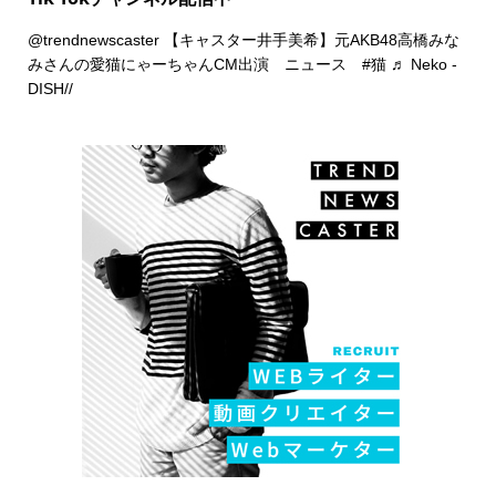
@trendnewscaster
【キャスター井手美希】元AKB48高橋みな
みさんの愛猫にゃーちゃんCM出演 ニュース
#猫
♬ Neko -
DISH//