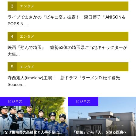
3
エンタメ
ライブでまさかの『ビキニ姿』披露！ 森口博子「ANISON＆
POPS NI...
4
エンタメ
映画『翔んで埼玉』 総勢53体の埼玉県ご当地キャラクターが
大集...
5
エンタメ
寺西拓人(timelesz)主演！ 新ドラマ『ラーメンD 松平國光
Season...
ビジネス
ビジネス
なぜ警備員の高齢化と人手不足は...
「病気」から「人」を診る医療へ