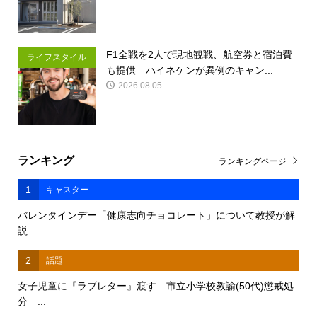
F1全戦を2人で現地観戦、航空券と宿泊費
ライフスタイル
も提供 ハイネケンが異例のキャン...
2026.08.05
ランキング
ランキングページ
1
キャスター
バレンタインデー「健康志向チョコレート」について教授が解
説
2
話題
女子児童に『ラブレター』渡す 市立小学校教諭(50代)懲戒処
分 ...