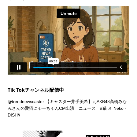
Tik Tokチャンネル配信中
@trendnewscaster
【キャスター井手美希】元AKB48高橋みな
みさんの愛猫にゃーちゃんCM出演 ニュース
#猫
♬ Neko -
DISH//