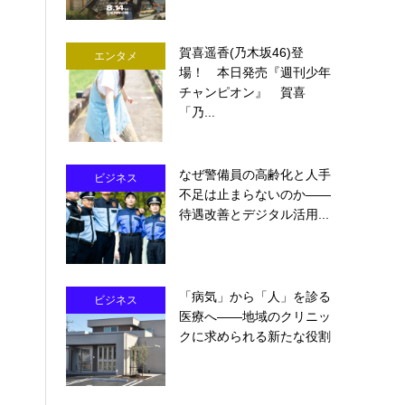
賀喜遥香(乃木坂46)登
エンタメ
場！ 本日発売『週刊少年
チャンピオン』 賀喜
「乃...
なぜ警備員の高齢化と人手
ビジネス
不足は止まらないのか――
待遇改善とデジタル活用...
「病気」から「人」を診る
ビジネス
医療へ――地域のクリニッ
クに求められる新たな役割