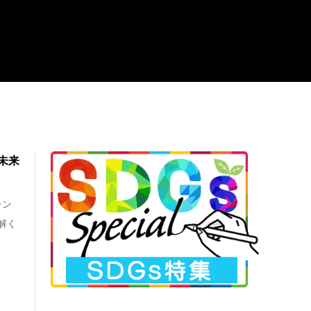
未来
レン
解く