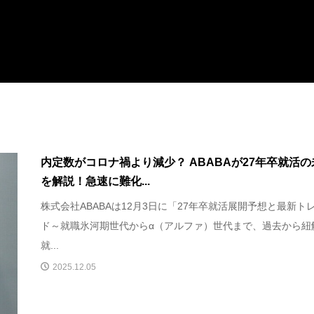
内定数がコロナ禍より減少？ ABABAが27年卒就活の
を解説！急速に難化...
株式会社ABABAは12月3日に「27年卒就活展開予想と最新ト
ド～就職氷河期世代からα（アルファ）世代まで、過去から紐
就...
2025.12.05