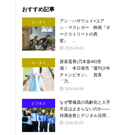
おすすめ記事
アン・ハサウェイ×ユア
エンタメ
ン・マクレガー 映画『オ
ークストリートの異
変』 ...
2026.08.06
賀喜遥香(乃木坂46)登
エンタメ
場！ 本日発売『週刊少年
チャンピオン』 賀喜
「乃...
2026.08.06
なぜ警備員の高齢化と人手
ビジネス
不足は止まらないのか――
待遇改善とデジタル活用...
2026.08.05