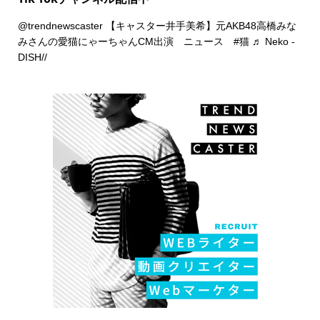
@trendnewscaster
【キャスター井手美希】元AKB48高橋みな
みさんの愛猫にゃーちゃんCM出演 ニュース
#猫
♬ Neko -
DISH//