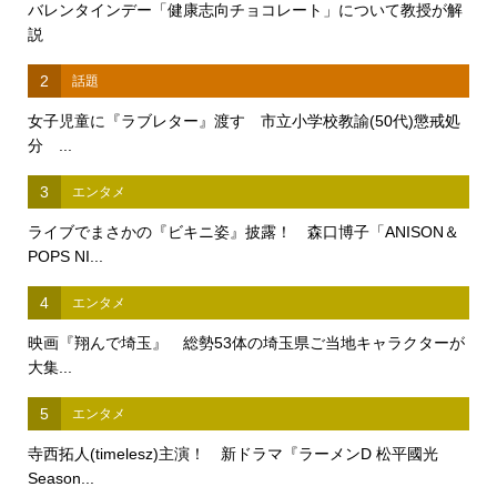
バレンタインデー「健康志向チョコレート」について教授が解
説
2
話題
女子児童に『ラブレター』渡す 市立小学校教諭(50代)懲戒処
分 ...
3
エンタメ
ライブでまさかの『ビキニ姿』披露！ 森口博子「ANISON＆
POPS NI...
4
エンタメ
映画『翔んで埼玉』 総勢53体の埼玉県ご当地キャラクターが
大集...
5
エンタメ
寺西拓人(timelesz)主演！ 新ドラマ『ラーメンD 松平國光
Season...