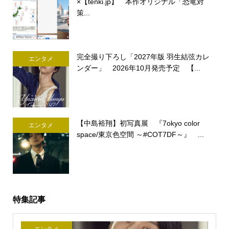
×【tenki.jp】 本作オリジナル「恐竜対
策...
完全撮り下ろし「2027年版 羽生結弦カレ
エンタメ
ンダー」 2026年10月発売予定 【...
【中島裕翔】初写真展 『7okyo color
エンタメ
space/東京色空間 ～#COT7DF～』 ...
特集記事