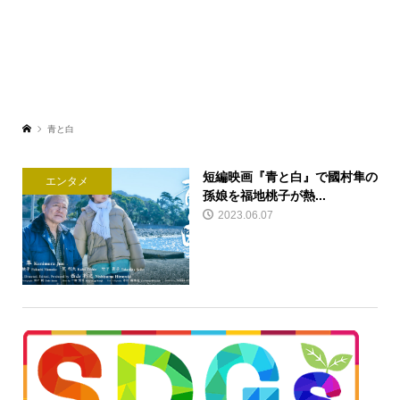
青と白
短編映画『青と白』で國村隼の
エンタメ
孫娘を福地桃子が熱...
2023.06.07