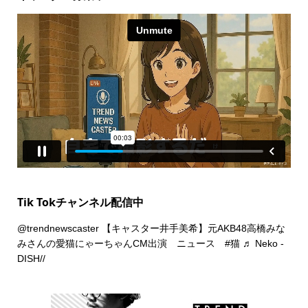
Tik Tokチャンネル配信中
@trendnewscaster
【キャスター井手美希】元AKB48高橋みな
みさんの愛猫にゃーちゃんCM出演 ニュース
#猫
♬ Neko -
DISH//