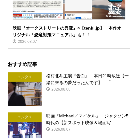
映画『オークストリートの異変』×【tenki.jp】 本作オ
リジナル「恐竜対策マニュアル」も！！
2026.08.07
おすすめ記事
松村北斗主演『告白』 本日21時放送【一
エンタメ
緒に来るの夢だったんです】 「...
2026.08.08
映画『Michael／マイケル』 ジャクソン5
エンタメ
時代の【新スポット映像＆場面写...
2026.08.07