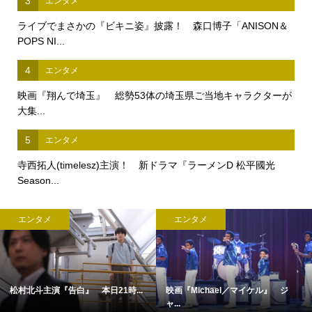
3
エンタメ
ライブでまさかの『ビキニ姿』披露！ 森口博子「ANISON＆
POPS NI...
4
エンタメ
映画『翔んで埼玉』 総勢53体の埼玉県ご当地キャラクターが
大集...
5
エンタメ
寺西拓人(timelesz)主演！ 新ドラマ『ラーメンD 松平國光
Season...
エンタメ
エンタメ
松村北斗主演『告白』 本日21時...
映画『Michael／マイケル』 ジ
ャ...