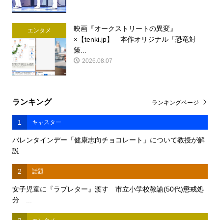
映画『オークストリートの異変』
エンタメ
×【tenki.jp】 本作オリジナル「恐竜対
策...
2026.08.07
ランキング
ランキングページ
1
キャスター
バレンタインデー「健康志向チョコレート」について教授が解
説
2
話題
女子児童に『ラブレター』渡す 市立小学校教諭(50代)懲戒処
分 ...