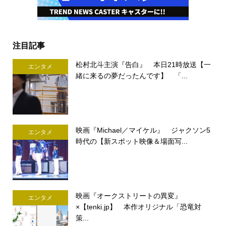
注目記事
松村北斗主演『告白』 本日21時放送【一
エンタメ
緒に来るの夢だったんです】 「...
映画『Michael／マイケル』 ジャクソン5
エンタメ
時代の【新スポット映像＆場面写...
映画『オークストリートの異変』
エンタメ
×【tenki.jp】 本作オリジナル「恐竜対
策...