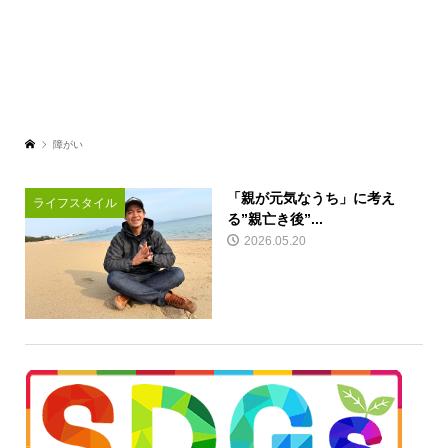
障がい
「親が元気なうち」に考え
ライフスタイル
る”親亡き後”...
2026.05.20