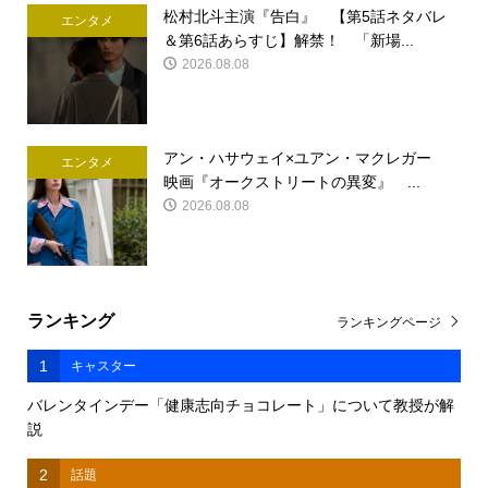
松村北斗主演『告白』 【第5話ネタバレ
エンタメ
＆第6話あらすじ】解禁！ 「新場...
2026.08.08
アン・ハサウェイ×ユアン・マクレガー
エンタメ
映画『オークストリートの異変』 ...
2026.08.08
ランキング
ランキングページ
1
キャスター
バレンタインデー「健康志向チョコレート」について教授が解
説
2
話題