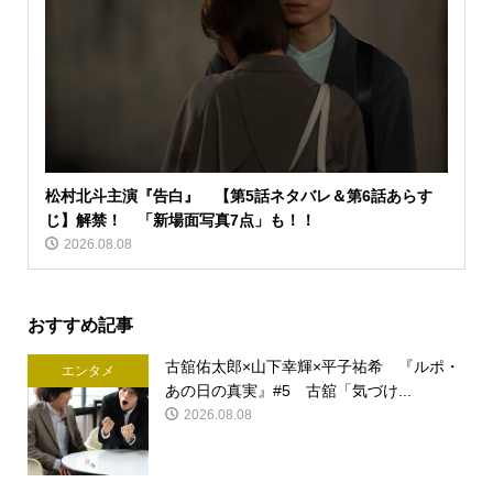
松村北斗主演『告白』 【第5話ネタバレ＆第6話あらす
じ】解禁！ 「新場面写真7点」も！！
2026.08.08
おすすめ記事
古舘佑太郎×山下幸輝×平子祐希 『ルポ・
エンタメ
あの日の真実』#5 古舘「気づけ...
2026.08.08