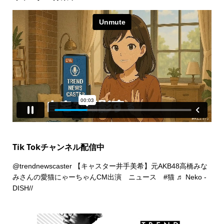
Tik Tokチャンネル配信中
@trendnewscaster
【キャスター井手美希】元AKB48高橋みな
みさんの愛猫にゃーちゃんCM出演 ニュース
#猫
♬ Neko -
DISH//