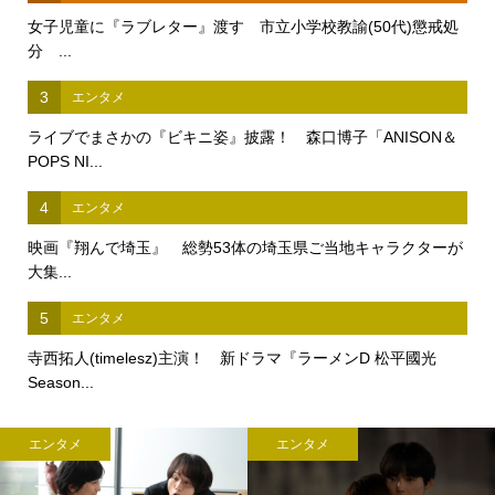
女子児童に『ラブレター』渡す 市立小学校教諭(50代)懲戒処
分 ...
3
エンタメ
ライブでまさかの『ビキニ姿』披露！ 森口博子「ANISON＆
POPS NI...
4
エンタメ
映画『翔んで埼玉』 総勢53体の埼玉県ご当地キャラクターが
大集...
5
エンタメ
寺西拓人(timelesz)主演！ 新ドラマ『ラーメンD 松平國光
Season...
エンタメ
エンタメ