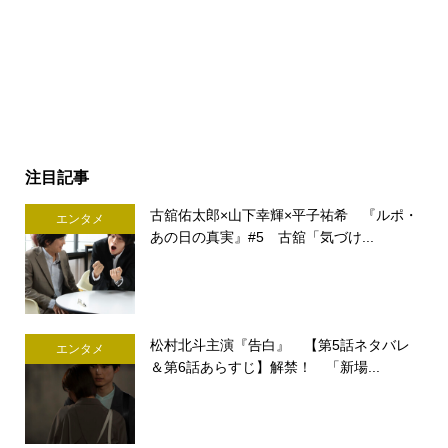
注目記事
古舘佑太郎×山下幸輝×平子祐希 『ルポ・
エンタメ
あの日の真実』#5 古舘「気づけ...
松村北斗主演『告白』 【第5話ネタバレ
エンタメ
＆第6話あらすじ】解禁！ 「新場...