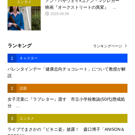
アン・ハサウェイ×ユアン・マクレガー
エンタメ
映画『オークストリートの異変』 ...
2026.08.08
ランキング
ランキングページ
1
キャスター
バレンタインデー「健康志向チョコレート」について教授が解
説
2
話題
女子児童に『ラブレター』渡す 市立小学校教諭(50代)懲戒処
分 ...
3
エンタメ
ライブでまさかの『ビキニ姿』披露！ 森口博子「ANISON＆