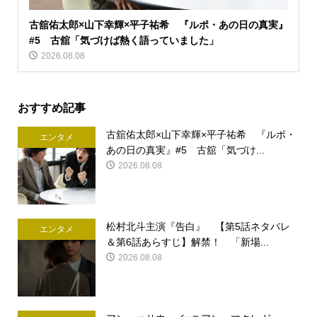
古舘佑太郎×山下幸輝×平子祐希 『ルポ・あの日の真実』
#5 古舘「気づけば熱く語っていました」
2026.08.08
おすすめ記事
古舘佑太郎×山下幸輝×平子祐希 『ルポ・
エンタメ
あの日の真実』#5 古舘「気づけ...
2026.08.08
松村北斗主演『告白』 【第5話ネタバレ
エンタメ
＆第6話あらすじ】解禁！ 「新場...
2026.08.08