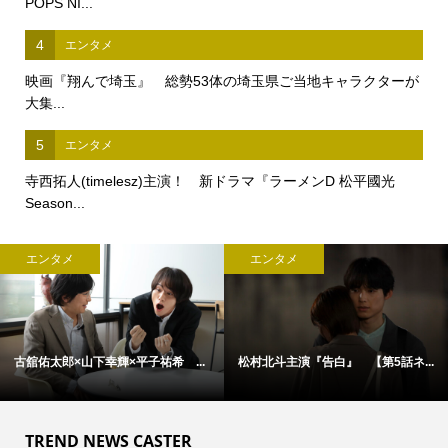
POPS NI...
4
エンタメ
映画『翔んで埼玉』 総勢53体の埼玉県ご当地キャラクターが
大集...
5
エンタメ
寺西拓人(timelesz)主演！ 新ドラマ『ラーメンD 松平國光
Season...
エンタメ
エンタメ
古舘佑太郎×山下幸輝×平子祐希 ...
松村北斗主演『告白』 【第5話ネ...
TREND NEWS CASTER