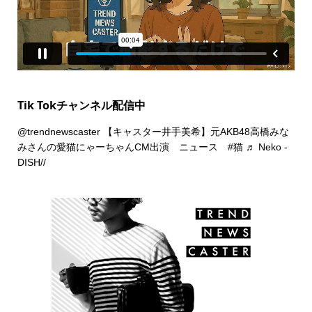
Tik Tokチャンネル配信中
@trendnewscaster
【キャスター井手美希】元AKB48高橋みな
みさんの愛猫にゃーちゃんCM出演 ニュース
#猫
♬ Neko -
DISH//