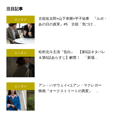
注目記事
古舘佑太郎×山下幸輝×平子祐希 『ルポ・
エンタメ
あの日の真実』#5 古舘「気づけ...
松村北斗主演『告白』 【第5話ネタバレ
エンタメ
＆第6話あらすじ】解禁！ 「新場...
アン・ハサウェイ×ユアン・マクレガー
エンタメ
映画『オークストリートの異変』 ...