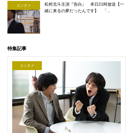
松村北斗主演『告白』 本日21時放送【一
エンタメ
緒に来るの夢だったんです】 「...
特集記事
エンタメ