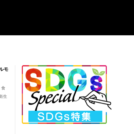
ルモ
、食
衛生