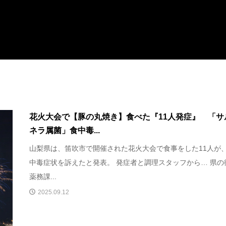
花火大会で【豚の丸焼き】食べた『11人発症』 「サ
ネラ属菌」食中毒...
山梨県は、笛吹市で開催された花火大会で食事をした11人が
中毒症状を訴えたと発表。 発症者と調理スタッフから… 県の
薬務課...
2025.09.12