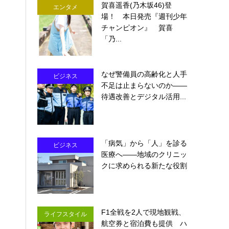
賀喜遥香(乃木坂46)登
エンタメ
場！ 本日発売『週刊少年
チャンピオン』 賀喜
「乃...
なぜ警備員の高齢化と人手
ビジネス
不足は止まらないのか――
待遇改善とデジタル活用...
「病気」から「人」を診る
ビジネス
医療へ――地域のクリニッ
クに求められる新たな役割
F1全戦を2人で現地観戦、
ライフスタイル
航空券と宿泊費も提供 ハ