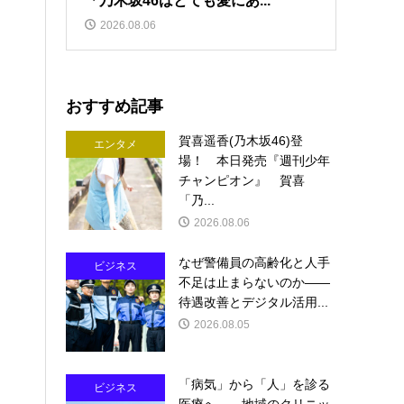
「乃木坂46はとても愛にあ...
2026.08.06
おすすめ記事
賀喜遥香(乃木坂46)登
エンタメ
場！ 本日発売『週刊少年
チャンピオン』 賀喜
「乃...
2026.08.06
なぜ警備員の高齢化と人手
ビジネス
不足は止まらないのか――
待遇改善とデジタル活用...
2026.08.05
「病気」から「人」を診る
ビジネス