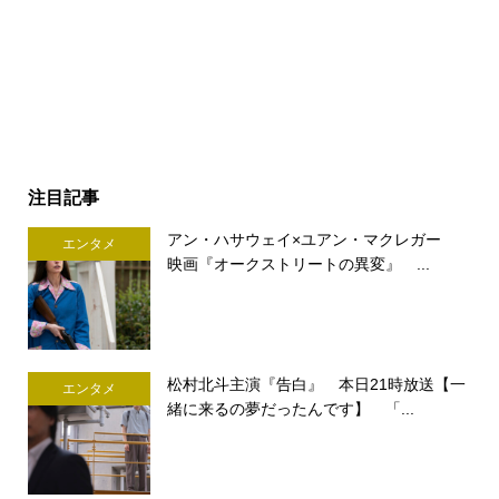
注目記事
アン・ハサウェイ×ユアン・マクレガー
エンタメ
映画『オークストリートの異変』 ...
松村北斗主演『告白』 本日21時放送【一
エンタメ
緒に来るの夢だったんです】 「...