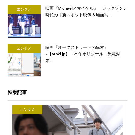
映画『Michael／マイケル』 ジャクソン5
エンタメ
時代の【新スポット映像＆場面写...
映画『オークストリートの異変』
エンタメ
×【tenki.jp】 本作オリジナル「恐竜対
策...
特集記事
エンタメ