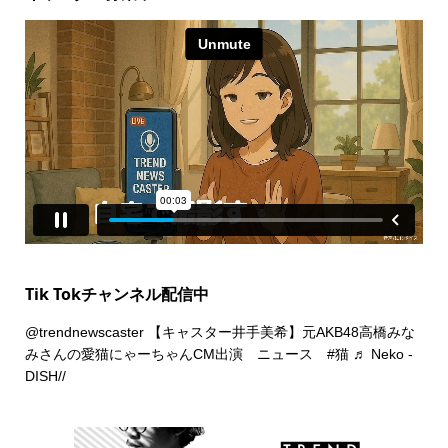
Tik Tokチャンネル配信中
@trendnewscaster
【キャスター井手美希】元AKB48高橋みな
みさんの愛猫にゃーちゃんCM出演 ニュース
#猫
♬ Neko -
DISH//