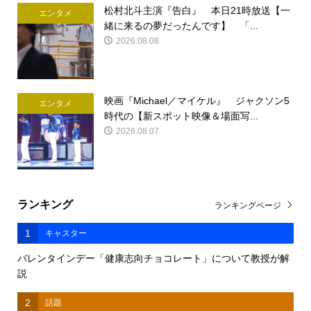
松村北斗主演『告白』 本日21時放送【一
エンタメ
緒に来るの夢だったんです】 「...
2026.08.08
映画『Michael／マイケル』 ジャクソン5
エンタメ
時代の【新スポット映像＆場面写...
2026.08.07
ランキング
ランキングページ
1
キャスター
バレンタインデー「健康志向チョコレート」について教授が解
説
2
話題