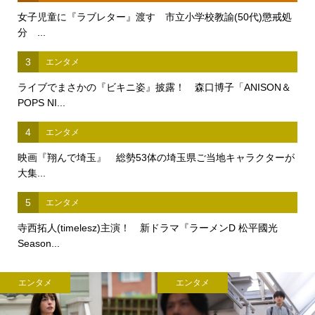
女子児童に『ラブレター』渡す 市立小学校教諭(50代)懲戒処
分 ...
3
エンタメ
ライブでまさかの『ビキニ姿』披露！ 森口博子「ANISON＆
POPS NI...
4
エンタメ
映画『翔んで埼玉』 総勢53体の埼玉県ご当地キャラクターが
大集...
5
エンタメ
寺西拓人(timelesz)主演！ 新ドラマ『ラーメンD 松平國光
Season...
エンタメ
エンタメ