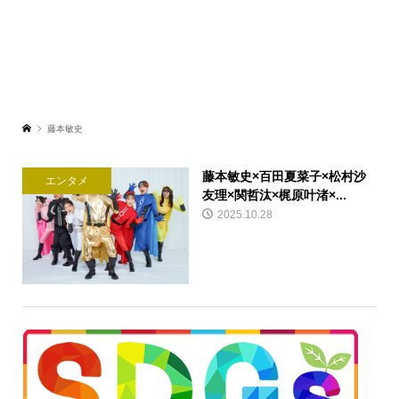
藤本敏史
藤本敏史×百田夏菜子×松村沙
エンタメ
友理×関哲汰×梶原叶渚×...
2025.10.28