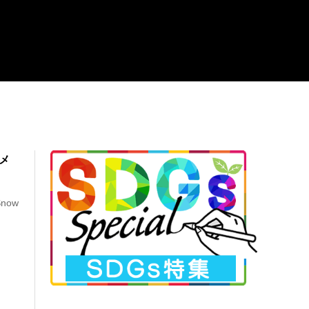
メ
now