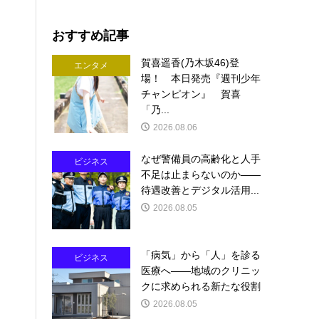
おすすめ記事
賀喜遥香(乃木坂46)登
エンタメ
場！ 本日発売『週刊少年
チャンピオン』 賀喜
「乃...
2026.08.06
なぜ警備員の高齢化と人手
ビジネス
不足は止まらないのか――
待遇改善とデジタル活用...
2026.08.05
「病気」から「人」を診る
ビジネス
医療へ――地域のクリニッ
クに求められる新たな役割
2026.08.05