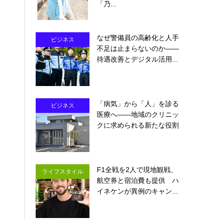
「乃...
なぜ警備員の高齢化と人手
ビジネス
不足は止まらないのか――
待遇改善とデジタル活用...
「病気」から「人」を診る
ビジネス
医療へ――地域のクリニッ
クに求められる新たな役割
F1全戦を2人で現地観戦、
ライフスタイル
航空券と宿泊費も提供 ハ
イネケンが異例のキャン...