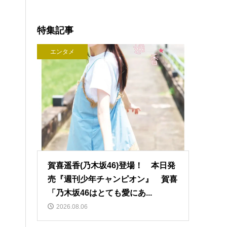
特集記事
エンタメ
賀喜遥香(乃木坂46)登場！ 本日発
売『週刊少年チャンピオン』 賀喜
「乃木坂46はとても愛にあ...
2026.08.06