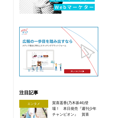
注目記事
賀喜遥香(乃木坂46)登
エンタメ
場！ 本日発売『週刊少年
チャンピオン』 賀喜