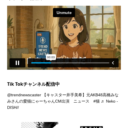
Tik Tokチャンネル配信中
@trendnewscaster
【キャスター井手美希】元AKB48高橋みな
みさんの愛猫にゃーちゃんCM出演 ニュース
#猫
♬ Neko -
DISH//