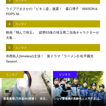
3
エンタメ
ライブでまさかの『ビキニ姿』披露！ 森口博子「ANISON＆
POPS NI...
4
エンタメ
映画『翔んで埼玉』 総勢53体の埼玉県ご当地キャラクターが
大集...
5
エンタメ
寺西拓人(timelesz)主演！ 新ドラマ『ラーメンD 松平國光
Season...
エンタメ
ビジネス
賀喜遥香(乃木坂46)登場！ 本日...
なぜ警備員の高齢化と人手不足は...