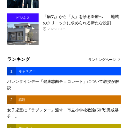
「病気」から「人」を診る医療へ――地域
ビジネス
のクリニックに求められる新たな役割
2026.08.05
ランキング
ランキングページ
1
キャスター
バレンタインデー「健康志向チョコレート」について教授が解
説
2
話題
女子児童に『ラブレター』渡す 市立小学校教諭(50代)懲戒処
分 ...