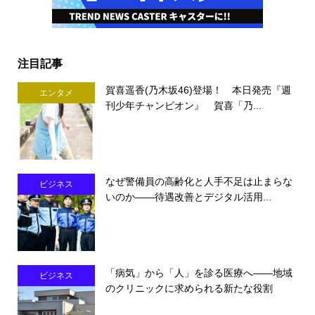
注目記事
賀喜遥香(乃木坂46)登場！ 本日発売『週
エンタメ
刊少年チャンピオン』 賀喜「乃...
なぜ警備員の高齢化と人手不足は止まらな
ビジネス
いのか――待遇改善とデジタル活用...
「病気」から「人」を診る医療へ――地域
ビジネス
のクリニックに求められる新たな役割