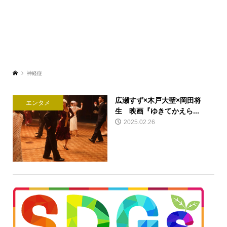
神経症
広瀬すず×木戸大聖×岡田将
エンタメ
生 映画『ゆきてかえら...
2025.02.26