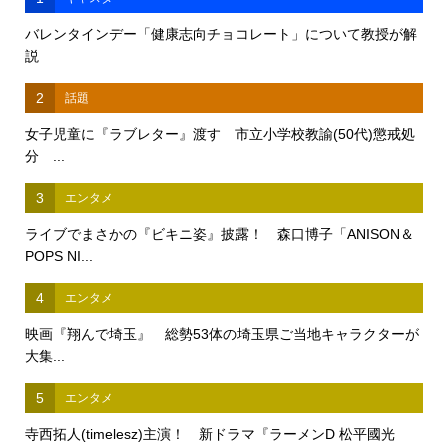
バレンタインデー「健康志向チョコレート」について教授が解
説
2
話題
女子児童に『ラブレター』渡す 市立小学校教諭(50代)懲戒処
分 ...
3
エンタメ
ライブでまさかの『ビキニ姿』披露！ 森口博子「ANISON＆
POPS NI...
4
エンタメ
映画『翔んで埼玉』 総勢53体の埼玉県ご当地キャラクターが
大集...
5
エンタメ
寺西拓人(timelesz)主演！ 新ドラマ『ラーメンD 松平國光