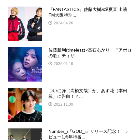
『FANTASTICS』佐藤大樹&堀夏喜 出演
FM大阪特別...
2024.04.26
佐藤勝利(timelesz)×髙石あかり 『アポロ
の歌』ティザ...
2025.01.16
ついに弾（高橋文哉）が、あす花（本田
翼）に告白！？...
2022.11.30
Number_i『GOD_i』リリース記念！ デ
ビュー1周年特番...