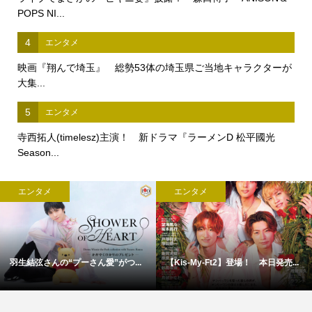
POPS NI...
4
エンタメ
映画『翔んで埼玉』 総勢53体の埼玉県ご当地キャラクターが
大集...
5
エンタメ
寺西拓人(timelesz)主演！ 新ドラマ『ラーメンD 松平國光
Season...
メ
エンタメ
エンタ
y-Ft2】登場！ 本日発売...
9/4(金)スタート！ 『北山宏光 T...
【福山雅治