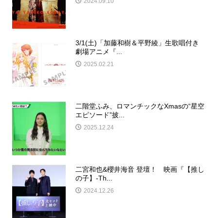
2024.09.10
3/1(土)「加藤和樹＆平野綾」生歌唱付き
劇場アニメ『...
2025.02.21
二階堂ふみ、ロマンチックなXmasの“星空
エピソード”披...
2025.12.24
二宮和也&櫻井海音 登壇！ 映画『【推し
の子】-Th...
2024.12.26