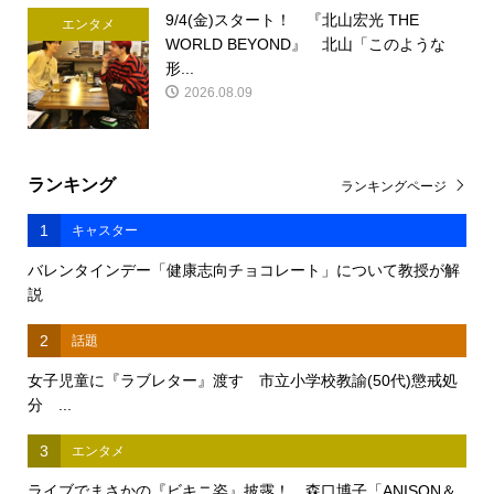
9/4(金)スタート！ 『北山宏光 THE
エンタメ
WORLD BEYOND』 北山「このような
形...
2026.08.09
ランキング
ランキングページ
1
キャスター
バレンタインデー「健康志向チョコレート」について教授が解
説
2
話題
女子児童に『ラブレター』渡す 市立小学校教諭(50代)懲戒処
分 ...
3
エンタメ
ライブでまさかの『ビキニ姿』披露！ 森口博子「ANISON＆