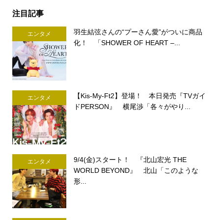
注目記事
羽生結弦さんの“プーさん愛”がついに商品
エンタメ
化！ 「SHOWER OF HEART –...
【Kis-My-Ft2】登場！ 本日発売『TVガイ
エンタメ
ドPERSON』 横尾渉「各々がやり...
9/4(金)スタート！ 『北山宏光 THE
エンタメ
WORLD BEYOND』 北山「このような
形...