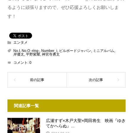
るように頑張りますので、ぜひ応援よろしくお願いしま
す！
エンタメ
No.I
,
No.O -ring-
,
Number_i
,
ビルボードジャパン
,
ミニアルバム
,
岸優太
,
平野紫耀
,
神宮寺勇太
コメント:
0
関連記事一覧
広瀬すず×木戸大聖×岡田将生 映画『ゆき
てかへらぬ』...