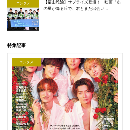
【福山雅治】サプライズ登壇！ 映画『あ
エンタメ
の星が降る丘で、君とまた出会い...
特集記事
エンタメ