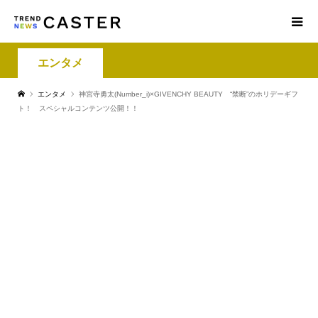
エンタメ
エンタメ
神宮寺勇太(Number_i)×GIVENCHY BEAUTY “禁断”のホリデーギフ
ト！ スペシャルコンテンツ公開！！