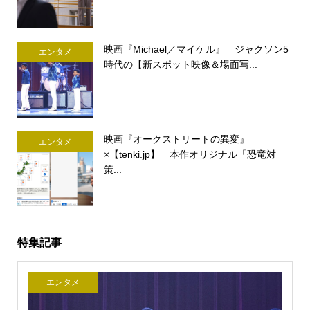
映画『Michael／マイケル』 ジャクソン5
エンタメ
時代の【新スポット映像＆場面写...
映画『オークストリートの異変』
エンタメ
×【tenki.jp】 本作オリジナル「恐竜対
策...
特集記事
エンタメ