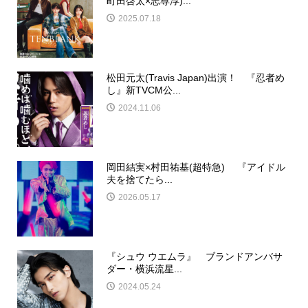
町田啓太×志尊淳)...
2025.07.18
松田元太(Travis Japan)出演！ 『忍者め
し』新TVCM公...
2024.11.06
岡田結実×村田祐基(超特急) 『アイドル
夫を捨てたら...
2026.05.17
『シュウ ウエムラ』 ブランドアンバサ
ダー・横浜流星...
2024.05.24