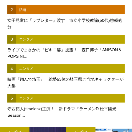
2
話題
女子児童に『ラブレター』渡す 市立小学校教諭(50代)懲戒処
分 ...
3
エンタメ
ライブでまさかの『ビキニ姿』披露！ 森口博子「ANISON＆
POPS NI...
4
エンタメ
映画『翔んで埼玉』 総勢53体の埼玉県ご当地キャラクターが
大集...
5
エンタメ
寺西拓人(timelesz)主演！ 新ドラマ『ラーメンD 松平國光
Season...
エンタメ
エンタメ