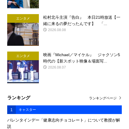
松村北斗主演『告白』 本日21時放送【一
エンタメ
緒に来るの夢だったんです】 「...
2026.08.08
映画『Michael／マイケル』 ジャクソン5
エンタメ
時代の【新スポット映像＆場面写...
2026.08.07
ランキング
ランキングページ
1
キャスター
バレンタインデー「健康志向チョコレート」について教授が解
説