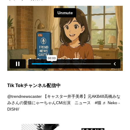
Tik Tokチャンネル配信中
@trendnewscaster
【キャスター井手美希】元AKB48高橋みな
みさんの愛猫にゃーちゃんCM出演 ニュース
#猫
♬ Neko -
DISH//