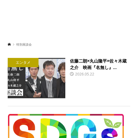
特別座談会
佐藤二朗×丸山隆平×佐々木蔵
エンタメ
之介 映画『名無し』...
2026.05.22