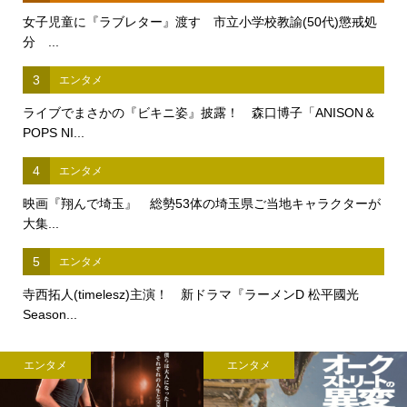
女子児童に『ラブレター』渡す 市立小学校教諭(50代)懲戒処
分 ...
3
エンタメ
ライブでまさかの『ビキニ姿』披露！ 森口博子「ANISON＆
POPS NI...
4
エンタメ
映画『翔んで埼玉』 総勢53体の埼玉県ご当地キャラクターが
大集...
5
エンタメ
寺西拓人(timelesz)主演！ 新ドラマ『ラーメンD 松平國光
Season...
エンタメ
エンタメ