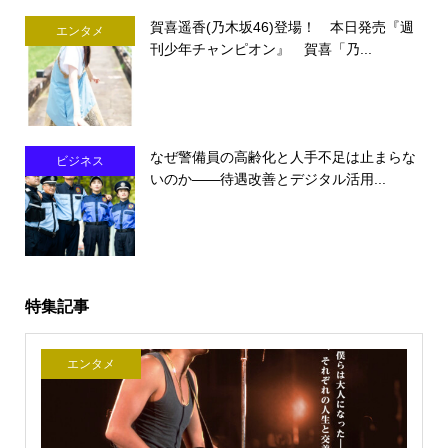
賀喜遥香(乃木坂46)登場！ 本日発売『週
エンタメ
刊少年チャンピオン』 賀喜「乃...
なぜ警備員の高齢化と人手不足は止まらな
ビジネス
いのか――待遇改善とデジタル活用...
特集記事
エンタメ