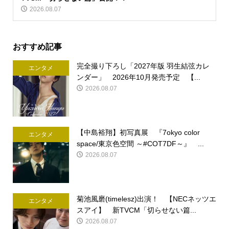
2026.08.07
おすすめ記事
完全撮り下ろし「2027年版 羽生結弦カレ
エンタメ
ンダー」 2026年10月発売予定 【...
2026.08.07
【中島裕翔】初写真展 『7okyo color
エンタメ
space/東京色空間 ～#COT7DF～』 ...
2026.08.07
菊池風磨(timelesz)出演！ 【NECネッツエ
エンタメ
スアイ】 新TVCM「切らせない篇...
2026.08.07