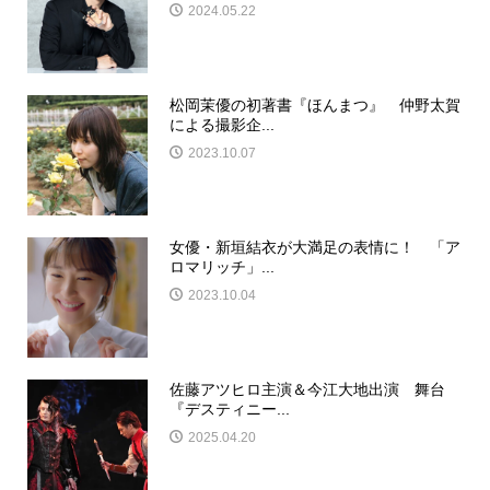
2024.05.22
松岡茉優の初著書『ほんまつ』 仲野太賀
による撮影企...
2023.10.07
女優・新垣結衣が大満足の表情に！ 「ア
ロマリッチ」...
2023.10.04
佐藤アツヒロ主演＆今江大地出演 舞台
『デスティニー...
2025.04.20