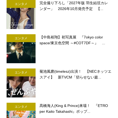
完全撮り下ろし「2027年版 羽生結弦カレ
エンタメ
ンダー」 2026年10月発売予定 【...
【中島裕翔】初写真展 『7okyo color
エンタメ
space/東京色空間 ～#COT7DF～』 ...
菊池風磨(timelesz)出演！ 【NECネッツエ
エンタメ
スアイ】 新TVCM「切らせない篇...
髙橋海人(King & Prince)来場！ 『ETRO
エンタメ
per Kaito Takahashi』ポップ...