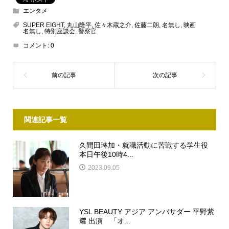
エンタメ
SUPER EIGHT
,
丸山隆平
,
佐々木蔵之介
,
佐藤二朗
,
名無し
,
映画
名無し
,
特別座談会
,
警察官
コメント:
0
関連記事一覧
久間田琳加・就職活動に苦戦する学生役
本日午後10時4...
2023.09.05
YSL BEAUTY アジア アンバサダー 平野紫
耀 出演 「オ...