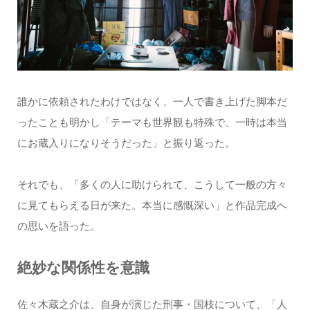
誰かに依頼されたわけではなく、一人で書き上げた脚本だ
ったことも明かし「テーマも世界観も特殊で、一時は本当
にお蔵入りになりそうだった」と振り返った。
それでも、「多くの人に助けられて、こうして一般の方々
に見てもらえる日が来た。本当に感慨深い」と作品完成へ
の思いを語った。
絶妙な関係性を意識
佐々木蔵之介は、自身が演じた刑事・国枝について、「人