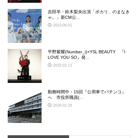
吉田羊・鈴木梨央出演「ポカリ、のまなき
ゃ。」新CM公...
2023.06.01
平野紫耀(Number_i)×YSL BEAUTY 『I
LOVE YOU SO』発...
2025.02.13
勤務時間中・15回『公用車でパチンコ』
へ 市役所職員(...
2026.02.28