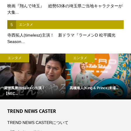
映画『翔んで埼玉』 総勢53体の埼玉県ご当地キャラクターが
大集...
5
エンタメ
寺西拓人(timelesz)主演！ 新ドラマ『ラーメンD 松平國光
Season...
エンタメ
エンタメ
菊池風磨(timelesz)出演！
髙橋海人(King & Prince)来場...
【NEC...
TREND NEWS CASTER
TREND NEWS CASTERについて