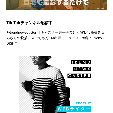
Tik Tokチャンネル配信中
@trendnewscaster
【キャスター井手美希】元AKB48高橋みな
みさんの愛猫にゃーちゃんCM出演 ニュース
#猫
♬ Neko -
DISH//