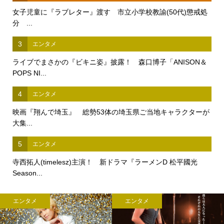
女子児童に『ラブレター』渡す 市立小学校教諭(50代)懲戒処
分 ...
3
エンタメ
ライブでまさかの『ビキニ姿』披露！ 森口博子「ANISON＆
POPS NI...
4
エンタメ
映画『翔んで埼玉』 総勢53体の埼玉県ご当地キャラクターが
大集...
5
エンタメ
寺西拓人(timelesz)主演！ 新ドラマ『ラーメンD 松平國光
Season...
エンタメ
エンタメ