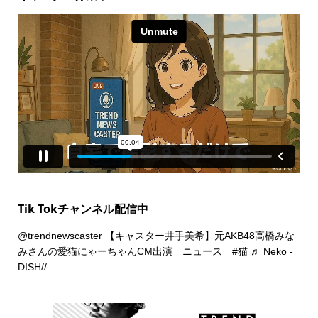
Tik Tokチャンネル配信中
@trendnewscaster
【キャスター井手美希】元AKB48高橋みな
みさんの愛猫にゃーちゃんCM出演 ニュース
#猫
♬ Neko -
DISH//