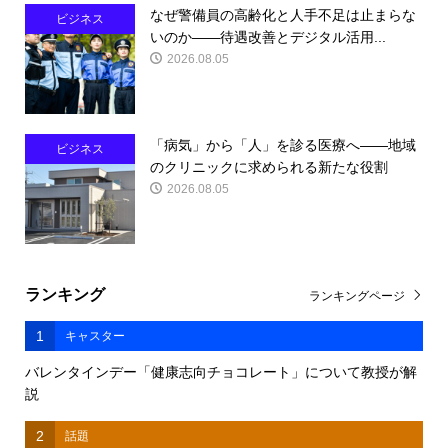
なぜ警備員の高齢化と人手不足は止まらな
ビジネス
いのか――待遇改善とデジタル活用...
2026.08.05
「病気」から「人」を診る医療へ――地域
ビジネス
のクリニックに求められる新たな役割
2026.08.05
ランキング
ランキングページ
1
キャスター
バレンタインデー「健康志向チョコレート」について教授が解
説
2
話題