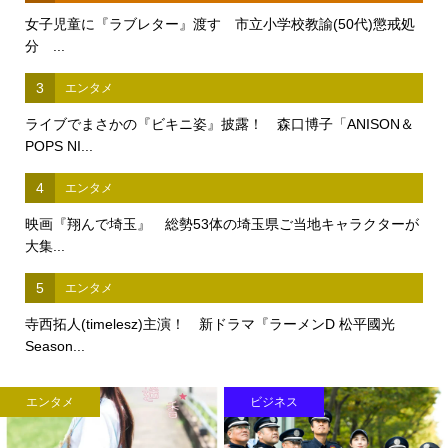
女子児童に『ラブレター』渡す 市立小学校教諭(50代)懲戒処
分 ...
3
エンタメ
ライブでまさかの『ビキニ姿』披露！ 森口博子「ANISON＆
POPS NI...
4
エンタメ
映画『翔んで埼玉』 総勢53体の埼玉県ご当地キャラクターが
大集...
5
エンタメ
寺西拓人(timelesz)主演！ 新ドラマ『ラーメンD 松平國光
Season...
エンタメ
ビジネス