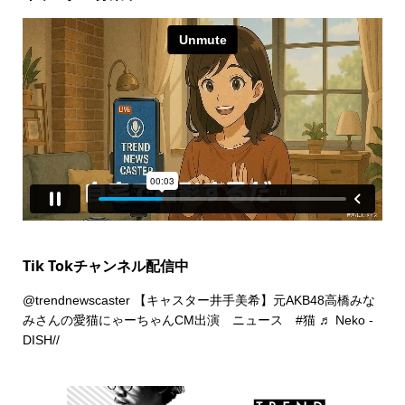
Tik Tokチャンネル配信中
@trendnewscaster
【キャスター井手美希】元AKB48高橋みな
みさんの愛猫にゃーちゃんCM出演 ニュース
#猫
♬ Neko -
DISH//