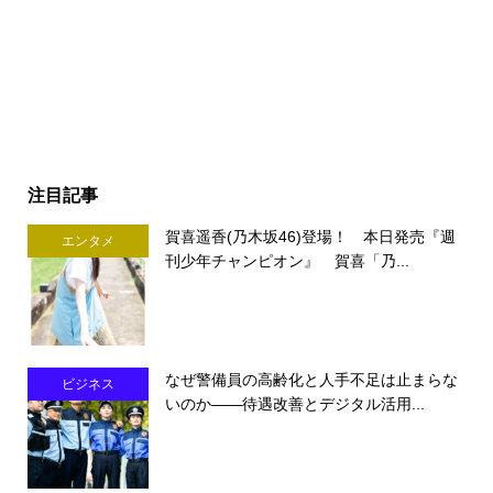
注目記事
賀喜遥香(乃木坂46)登場！ 本日発売『週
エンタメ
刊少年チャンピオン』 賀喜「乃...
なぜ警備員の高齢化と人手不足は止まらな
ビジネス
いのか――待遇改善とデジタル活用...