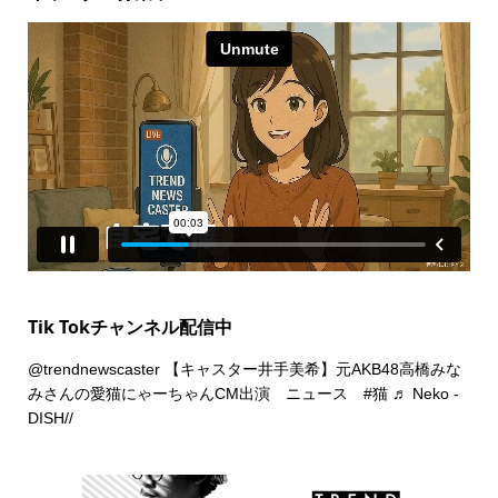
Tik Tokチャンネル配信中
@trendnewscaster
【キャスター井手美希】元AKB48高橋みな
みさんの愛猫にゃーちゃんCM出演 ニュース
#猫
♬ Neko -
DISH//