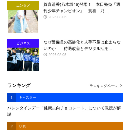
賀喜遥香(乃木坂46)登場！ 本日発売『週
エンタメ
刊少年チャンピオン』 賀喜「乃...
2026.08.06
なぜ警備員の高齢化と人手不足は止まらな
ビジネス
いのか――待遇改善とデジタル活用...
2026.08.05
ランキング
ランキングページ
1
キャスター
バレンタインデー「健康志向チョコレート」について教授が解
説
2
話題