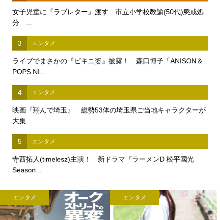
女子児童に『ラブレター』渡す 市立小学校教諭(50代)懲戒処
分 ...
3
エンタメ
ライブでまさかの『ビキニ姿』披露！ 森口博子「ANISON＆
POPS NI...
4
エンタメ
映画『翔んで埼玉』 総勢53体の埼玉県ご当地キャラクターが
大集...
5
エンタメ
寺西拓人(timelesz)主演！ 新ドラマ『ラーメンD 松平國光
Season...
エンタメ
エンタメ