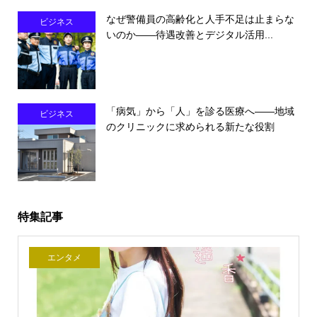
なぜ警備員の高齢化と人手不足は止まらな
ビジネス
いのか――待遇改善とデジタル活用...
「病気」から「人」を診る医療へ――地域
ビジネス
のクリニックに求められる新たな役割
特集記事
エンタメ