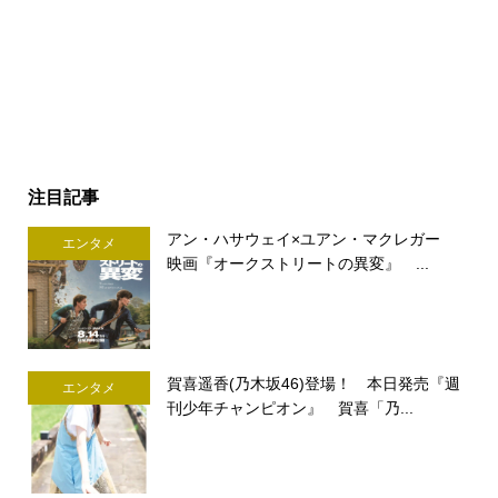
注目記事
アン・ハサウェイ×ユアン・マクレガー
エンタメ
映画『オークストリートの異変』 ...
賀喜遥香(乃木坂46)登場！ 本日発売『週
エンタメ
刊少年チャンピオン』 賀喜「乃...