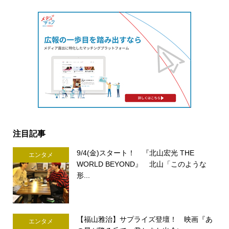
注目記事
9/4(金)スタート！ 『北山宏光 THE
エンタメ
WORLD BEYOND』 北山「このような
形...
【福山雅治】サプライズ登壇！ 映画『あ
エンタメ