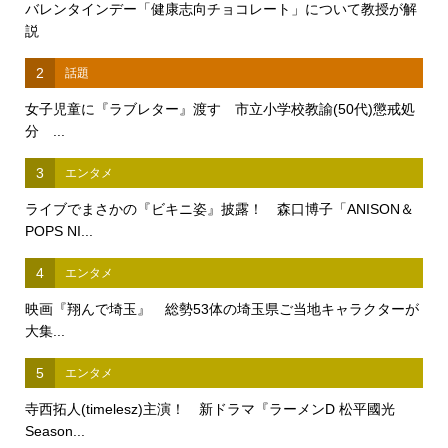
バレンタインデー「健康志向チョコレート」について教授が解
説
2
話題
女子児童に『ラブレター』渡す 市立小学校教諭(50代)懲戒処
分 ...
3
エンタメ
ライブでまさかの『ビキニ姿』披露！ 森口博子「ANISON＆
POPS NI...
4
エンタメ
映画『翔んで埼玉』 総勢53体の埼玉県ご当地キャラクターが
大集...
5
エンタメ
寺西拓人(timelesz)主演！ 新ドラマ『ラーメンD 松平國光
Season...