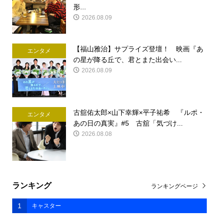
形...
2026.08.09
【福山雅治】サプライズ登壇！ 映画『あ
エンタメ
の星が降る丘で、君とまた出会い...
2026.08.09
古舘佑太郎×山下幸輝×平子祐希 『ルポ・
エンタメ
あの日の真実』#5 古舘「気づけ...
2026.08.08
ランキング
ランキングページ
1
キャスター