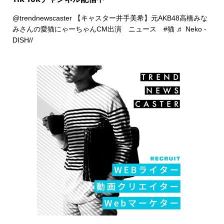
@trendnewscaster
【キャスター井手美希】元AKB48高橋みな
みさんの愛猫にゃーちゃんCM出演 ニュース
#猫
♬ Neko -
DISH//