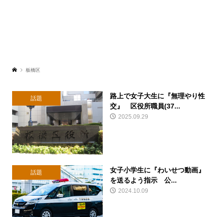
板橋区
路上で女子大生に『無理やり性
話題
交』 区役所職員(37...
2025.09.29
女子小学生に『わいせつ動画』
話題
を送るよう指示 公...
2024.10.09