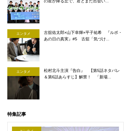
の星が降る丘で、君とまた出会い...
古舘佑太郎×山下幸輝×平子祐希 『ルポ・
エンタメ
あの日の真実』#5 古舘「気づけ...
松村北斗主演『告白』 【第5話ネタバレ
エンタメ
＆第6話あらすじ】解禁！ 「新場...
特集記事