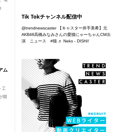
0
Tik Tokチャンネル配信中
@trendnewscaster
【キャスター井手美希】元
AKB48高橋みなみさんの愛猫にゃーちゃんCM出
演 ニュース
#猫
♬ Neko - DISH//
アム
ト工
が開