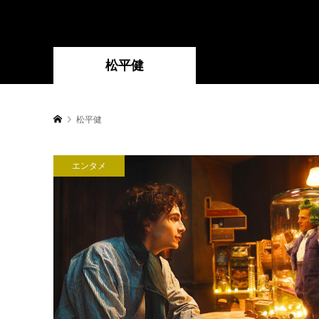
松平健
松平健
エンタメ