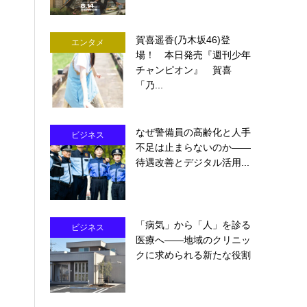
賀喜遥香(乃木坂46)登
エンタメ
場！ 本日発売『週刊少年
チャンピオン』 賀喜
「乃...
なぜ警備員の高齢化と人手
ビジネス
不足は止まらないのか――
待遇改善とデジタル活用...
「病気」から「人」を診る
ビジネス
医療へ――地域のクリニッ
クに求められる新たな役割