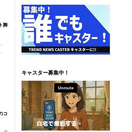
ト舞
』。
、
キャスター募集中！
のコ
た、有