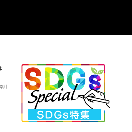
ま
、累計
.