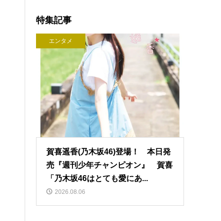
特集記事
エンタメ
賀喜遥香(乃木坂46)登場！ 本日発
売『週刊少年チャンピオン』 賀喜
「乃木坂46はとても愛にあ...
2026.08.06