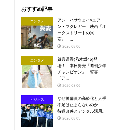
おすすめ記事
アン・ハサウェイ×ユア
エンタメ
ン・マクレガー 映画『オ
ークストリートの異
変』 ...
2026.08.06
賀喜遥香(乃木坂46)登
エンタメ
場！ 本日発売『週刊少年
チャンピオン』 賀喜
「乃...
2026.08.06
なぜ警備員の高齢化と人手
ビジネス
不足は止まらないのか――
待遇改善とデジタル活用...
2026.08.05