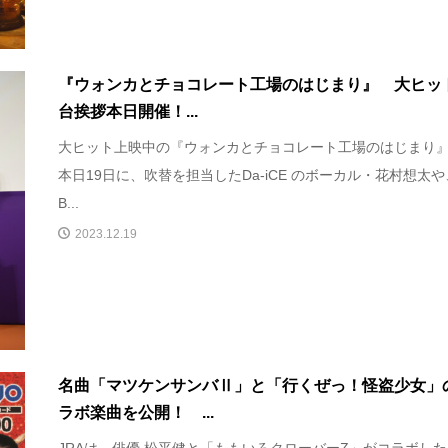
『ウォンカとチョコレート工場のはじまり』 大ヒッ
台挨拶本日開催！...
大ヒット上映中の『ウォンカとチョコレート工場のはじまり
本日19日に、吹替を担当したDa-iCE のボーカル・花村想太や
B...
2023.12.19
名曲「マツケンサンバⅡ」と「行くぜっ！怪盗少女」
ラボ楽曲を公開！ ...
JRAは、俳優 松平健と「ももいろクローバーZ」がコラボし