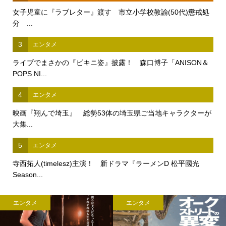
女子児童に『ラブレター』渡す 市立小学校教諭(50代)懲戒処
分 ...
3
エンタメ
ライブでまさかの『ビキニ姿』披露！ 森口博子「ANISON＆
POPS NI...
4
エンタメ
映画『翔んで埼玉』 総勢53体の埼玉県ご当地キャラクターが
大集...
5
エンタメ
寺西拓人(timelesz)主演！ 新ドラマ『ラーメンD 松平國光
Season...
エンタメ
エンタメ