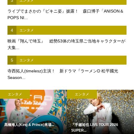
3
エンタメ
ライブでまさかの『ビキニ姿』披露！ 森口博子「ANISON＆
POPS NI...
4
エンタメ
映画『翔んで埼玉』 総勢53体の埼玉県ご当地キャラクターが
大集...
5
エンタメ
寺西拓人(timelesz)主演！ 新ドラマ『ラーメンD 松平國光
Season...
エンタメ
エンタメ
髙橋海人(King & Prince)来場...
『手越祐也 LIVE TOUR 2026
SUPER...