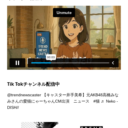
Tik Tokチャンネル配信中
@trendnewscaster
【キャスター井手美希】元AKB48高橋みな
みさんの愛猫にゃーちゃんCM出演 ニュース
#猫
♬ Neko -
DISH//