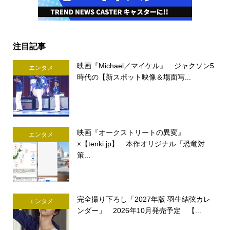
注目記事
映画『Michael／マイケル』 ジャクソン5
エンタメ
時代の【新スポット映像＆場面写...
映画『オークストリートの異変』
エンタメ
×【tenki.jp】 本作オリジナル「恐竜対
策...
完全撮り下ろし「2027年版 羽生結弦カレ
エンタメ
ンダー」 2026年10月発売予定 【...