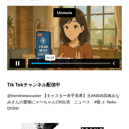
Tik Tokチャンネル配信中
@trendnewscaster
【キャスター井手美希】元AKB48高橋みな
みさんの愛猫にゃーちゃんCM出演 ニュース
#猫
♬ Neko -
DISH//