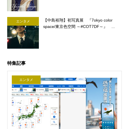
【中島裕翔】初写真展 『7okyo color
エンタメ
space/東京色空間 ～#COT7DF～』 ...
特集記事
エンタメ