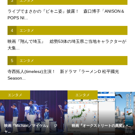
3
エンタメ
ライブでまさかの『ビキニ姿』披露！ 森口博子「ANISON＆
POPS NI...
4
エンタメ
映画『翔んで埼玉』 総勢53体の埼玉県ご当地キャラクターが
大集...
5
エンタメ
寺西拓人(timelesz)主演！ 新ドラマ『ラーメンD 松平國光
Season...
エンタメ
エンタメ
映画『Michael／マイケル』 ジ
映画『オークストリートの異変』×...
ャ...