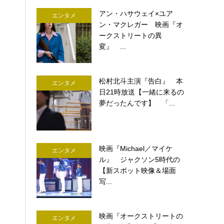
アン・ハサウェイ×ユア
エンタメ
ン・マクレガー 映画『オ
ークストリートの異
変』 ...
松村北斗主演『告白』 本
エンタメ
日21時放送【一緒に来るの
夢だったんです】 「...
映画『Michael／マイケ
エンタメ
ル』 ジャクソン5時代の
【新スポット映像＆場面
写...
映画『オークストリートの
エンタメ