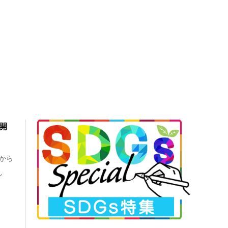
開
から
し