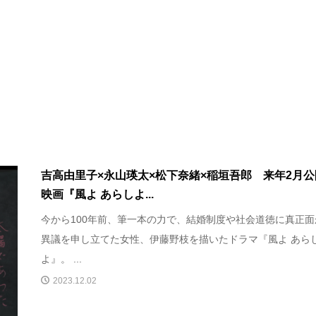
吉高由里子×永山瑛太×松下奈緒×稲垣吾郎 来年2月公
映画『風よ あらしよ...
今から100年前、筆一本の力で、結婚制度や社会道徳に真正面
異議を申し立てた女性、伊藤野枝を描いたドラマ『風よ あら
よ』。 ...
2023.12.02