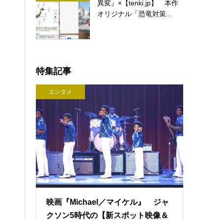
異変』×【tenki.jp】 本作
オリジナル「恐竜対策...
特集記事
エンタメ
映画『Michael／マイケル』 ジャ
クソン5時代の【新スポット映像＆