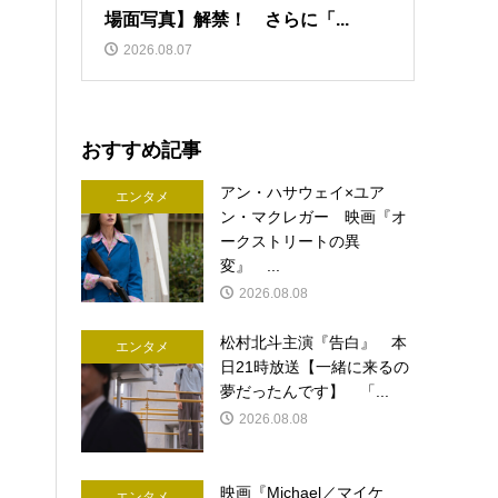
場面写真】解禁！ さらに「...
2026.08.07
おすすめ記事
アン・ハサウェイ×ユア
エンタメ
ン・マクレガー 映画『オ
ークストリートの異
変』 ...
2026.08.08
松村北斗主演『告白』 本
エンタメ
日21時放送【一緒に来るの
夢だったんです】 「...
2026.08.08
映画『Michael／マイケ
エンタメ