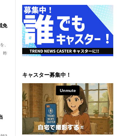
戒免
)を、
、昨
キャスター募集中！
当
師3