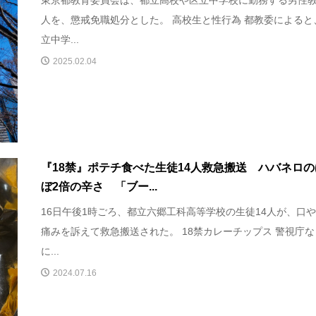
人を、懲戒免職処分とした。 高校生と性行為 都教委によると
立中学...
2025.02.04
『18禁』ポテチ食べた生徒14人救急搬送 ハバネロの
ぼ2倍の辛さ 「ブー...
16日午後1時ごろ、都立六郷工科高等学校の生徒14人が、口
痛みを訴えて救急搬送された。 18禁カレーチップス 警視庁な
に...
2024.07.16