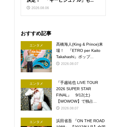
決定！ 「キービジュアル」も...
2026.08.06
おすすめ記事
髙橋海人(King & Prince)来
エンタメ
場！ 『ETRO per Kaito
Takahashi』ポップ...
2026.08.07
『手越祐也 LIVE TOUR
エンタメ
2026 SUPER STAR
FINAL』 9/12(土)
【WOWOW】で独占...
2026.08.07
浜田省吾 『ON THE ROAD
エンタメ