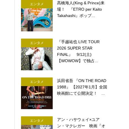
髙橋海人(King & Prince)来
エンタメ
場！ 『ETRO per Kaito
Takahashi』ポップ...
『手越祐也 LIVE TOUR
エンタメ
2026 SUPER STAR
FINAL』 9/12(土)
【WOWOW】で独占...
浜田省吾 『ON THE ROAD
エンタメ
1988』 【2027年1月】全国
映画館にて公開決定！ ...
アン・ハサウェイ×ユア
エンタメ
ン・マクレガー 映画『オ