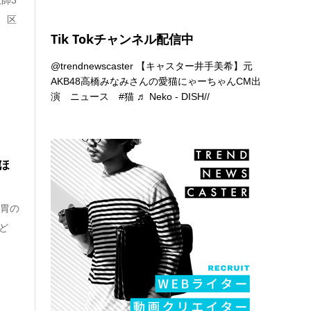
、区
Tik Tokチャンネル配信中
@trendnewscaster
【キャスター井手美希】元
AKB48高橋みなみさんの愛猫にゃーちゃんCM出
演 ニュース
#猫
♬ Neko - DISH//
ほ
や胃の
ど