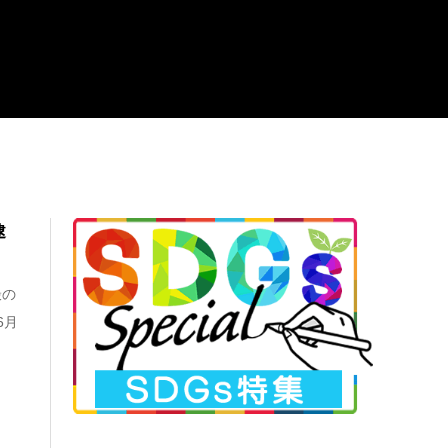
逮
撮の
6月