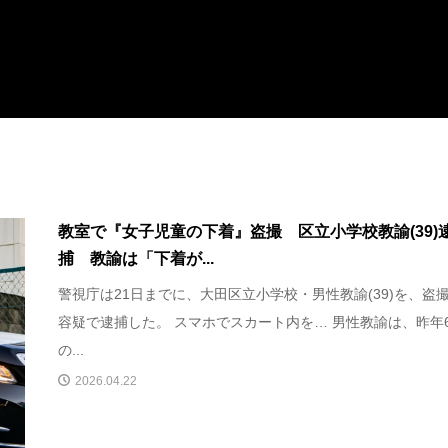
教室で『女子児童の下着』盗撮 区立小学校教諭(39)
捕 教諭は「下着が...
警視庁は21日までに、大田区立小学校・男性教諭(39)を、盗
容疑で逮捕した。 スマホでスカート内を… 男性教諭は、昨年
の...
2026.04.22