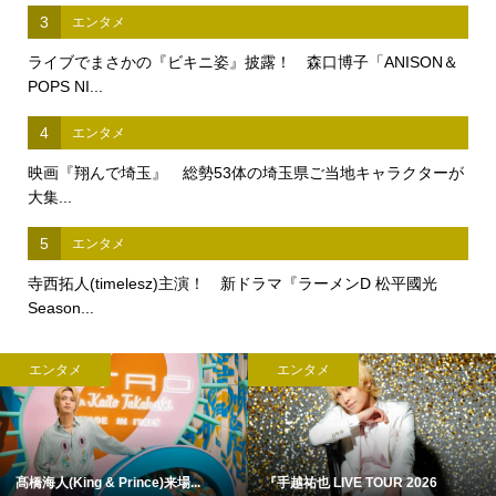
3
エンタメ
ライブでまさかの『ビキニ姿』披露！ 森口博子「ANISON＆
POPS NI...
4
エンタメ
映画『翔んで埼玉』 総勢53体の埼玉県ご当地キャラクターが
大集...
5
エンタメ
寺西拓人(timelesz)主演！ 新ドラマ『ラーメンD 松平國光
Season...
エンタメ
エンタメ
髙橋海人(King & Prince)来場...
『手越祐也 LIVE TOUR 2026