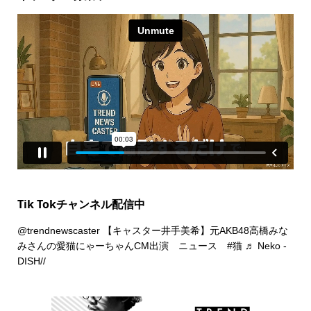
Tik Tokチャンネル配信中
@trendnewscaster
【キャスター井手美希】元AKB48高橋みな
みさんの愛猫にゃーちゃんCM出演 ニュース
#猫
♬ Neko -
DISH//