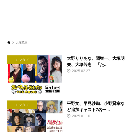
大塚芳忠
大野りりあな、関智一、大塚明
エンタメ
夫、大塚芳忠 『た...
2025.02.27
平野文、早見沙織、小野賢章な
エンタメ
ど追加キャスト7名一...
2025.01.10