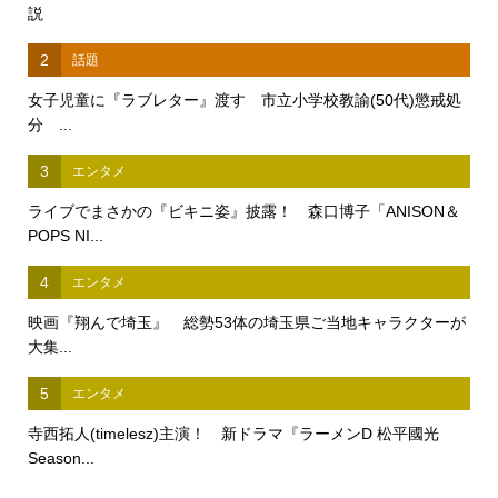
説
2
話題
女子児童に『ラブレター』渡す 市立小学校教諭(50代)懲戒処
分 ...
3
エンタメ
ライブでまさかの『ビキニ姿』披露！ 森口博子「ANISON＆
POPS NI...
4
エンタメ
映画『翔んで埼玉』 総勢53体の埼玉県ご当地キャラクターが
大集...
5
エンタメ
寺西拓人(timelesz)主演！ 新ドラマ『ラーメンD 松平國光
Season...