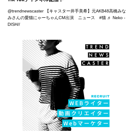
@trendnewscaster
【キャスター井手美希】元AKB48高橋みな
みさんの愛猫にゃーちゃんCM出演 ニュース
#猫
♬ Neko -
DISH//