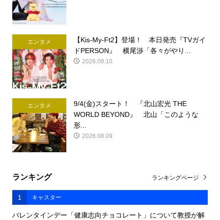
【Kis-My-Ft2】登場！ 本日発売『TVガイ
エンタメ
ドPERSON』 横尾渉「各々がやり...
2026.08.10
9/4(金)スタート！ 『北山宏光 THE
エンタメ
WORLD BEYOND』 北山「このような
形...
2026.08.09
ランキング
ランキングページ
1
キャスター
バレンタインデー「健康志向チョコレート」について教授が解