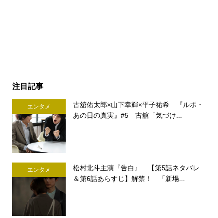
注目記事
古舘佑太郎×山下幸輝×平子祐希 『ルポ・
エンタメ
あの日の真実』#5 古舘「気づけ...
松村北斗主演『告白』 【第5話ネタバレ
エンタメ
＆第6話あらすじ】解禁！ 「新場...