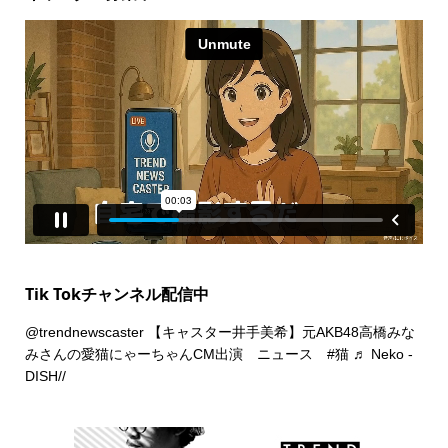
Tik Tokチャンネル配信中
@trendnewscaster
【キャスター井手美希】元AKB48高橋みな
みさんの愛猫にゃーちゃんCM出演 ニュース
#猫
♬ Neko -
DISH//