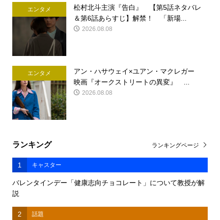
松村北斗主演『告白』 【第5話ネタバレ
エンタメ
＆第6話あらすじ】解禁！ 「新場...
2026.08.08
アン・ハサウェイ×ユアン・マクレガー
エンタメ
映画『オークストリートの異変』 ...
2026.08.08
ランキング
ランキングページ
1
キャスター
バレンタインデー「健康志向チョコレート」について教授が解
説
2
話題