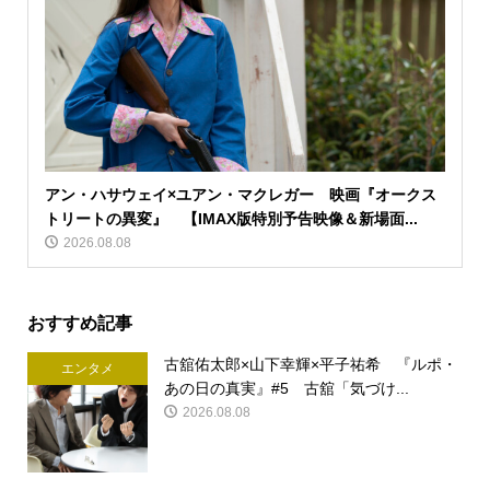
アン・ハサウェイ×ユアン・マクレガー 映画『オークス
トリートの異変』 【IMAX版特別予告映像＆新場面...
2026.08.08
おすすめ記事
古舘佑太郎×山下幸輝×平子祐希 『ルポ・
エンタメ
あの日の真実』#5 古舘「気づけ...
2026.08.08