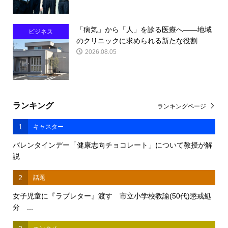
「病気」から「人」を診る医療へ――地域
ビジネス
のクリニックに求められる新たな役割
2026.08.05
ランキング
ランキングページ
1
キャスター
バレンタインデー「健康志向チョコレート」について教授が解
説
2
話題
女子児童に『ラブレター』渡す 市立小学校教諭(50代)懲戒処
分 ...