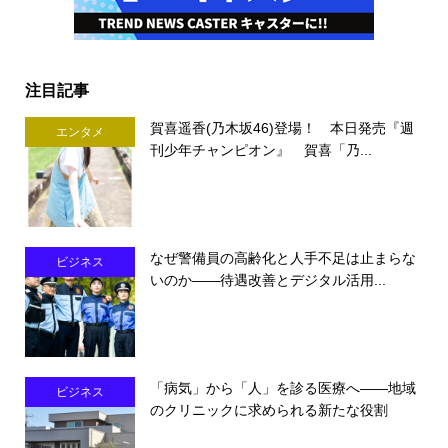
注目記事
賀喜遥香(乃木坂46)登場！ 本日発売『週
エンタメ
刊少年チャンピオン』 賀喜「乃...
なぜ警備員の高齢化と人手不足は止まらな
ビジネス
いのか――待遇改善とデジタル活用...
「病気」から「人」を診る医療へ――地域
ビジネス
のクリニックに求められる新たな役割