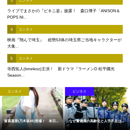
3
エンタメ
ライブでまさかの『ビキニ姿』披露！ 森口博子「ANISON＆
POPS NI...
4
エンタメ
映画『翔んで埼玉』 総勢53体の埼玉県ご当地キャラクターが
大集...
5
エンタメ
寺西拓人(timelesz)主演！ 新ドラマ『ラーメンD 松平國光
Season...
エンタメ
ビジネス
賀喜遥香(乃木坂46)登場！ 本日...
なぜ警備員の高齢化と人手不足は...