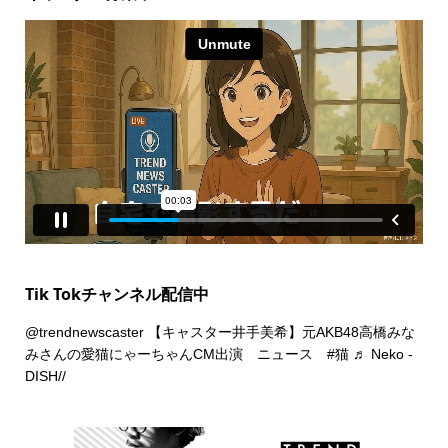
Tik Tokチャンネル配信中
@trendnewscaster
【キャスター井手美希】元AKB48高橋みな
みさんの愛猫にゃーちゃんCM出演 ニュース
#猫
♬ Neko -
DISH//