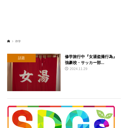
停学
修学旅行中『女湯盗撮行為』
話題
強豪校・サッカー部...
2024.11.29