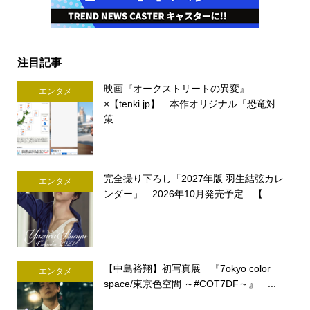
注目記事
映画『オークストリートの異変』
エンタメ
×【tenki.jp】 本作オリジナル「恐竜対
策...
完全撮り下ろし「2027年版 羽生結弦カレ
エンタメ
ンダー」 2026年10月発売予定 【...
【中島裕翔】初写真展 『7okyo color
エンタメ
space/東京色空間 ～#COT7DF～』 ...