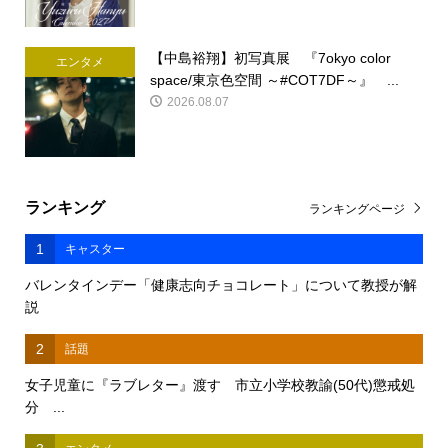
【中島裕翔】初写真展 『7okyo color
エンタメ
space/東京色空間 ～#COT7DF～』 ...
2026.08.07
ランキング
ランキングページ
1
キャスター
バレンタインデー「健康志向チョコレート」について教授が解
説
2
話題
女子児童に『ラブレター』渡す 市立小学校教諭(50代)懲戒処
分 ...