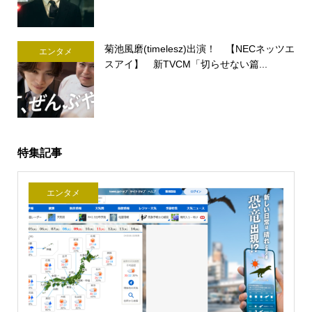
菊池風磨(timelesz)出演！ 【NECネッツエ
エンタメ
スアイ】 新TVCM「切らせない篇...
特集記事
エンタメ