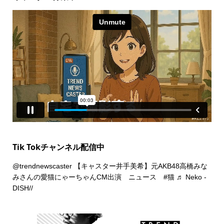
Tik Tokチャンネル配信中
@trendnewscaster
【キャスター井手美希】元AKB48高橋みな
みさんの愛猫にゃーちゃんCM出演 ニュース
#猫
♬ Neko -
DISH//