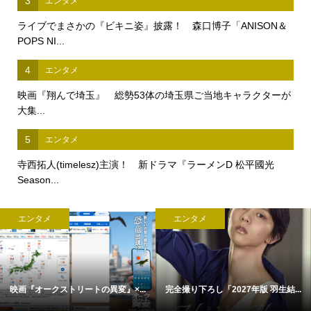
3
エンタメ
ライブでまさかの『ビキニ姿』披露！ 森口博子「ANISON＆
POPS NI...
4
エンタメ
映画『翔んで埼玉』 総勢53体の埼玉県ご当地キャラクターが
大集...
5
エンタメ
寺西拓人(timelesz)主演！ 新ドラマ『ラーメンD 松平國光
Season...
エンタメ
エンタメ
映画『オークストリートの異変』×...
完全撮り下ろし「2027年版 羽生結...