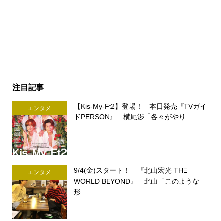
注目記事
【Kis-My-Ft2】登場！ 本日発売『TVガイ
エンタメ
ドPERSON』 横尾渉「各々がやり...
9/4(金)スタート！ 『北山宏光 THE
エンタメ
WORLD BEYOND』 北山「このような
形...