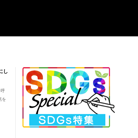
にし
を呼
話を