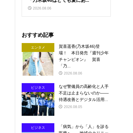
「乃木坂46はとても愛にあ...
2026.08.06
おすすめ記事
賀喜遥香(乃木坂46)登
エンタメ
場！ 本日発売『週刊少年
チャンピオン』 賀喜
「乃...
2026.08.06
なぜ警備員の高齢化と人手
ビジネス
不足は止まらないのか――
待遇改善とデジタル活用...
2026.08.05
「病気」から「人」を診る
ビジネス