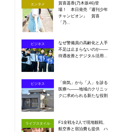
賀喜遥香(乃木坂46)登
エンタメ
場！ 本日発売『週刊少年
チャンピオン』 賀喜
「乃...
なぜ警備員の高齢化と人手
ビジネス
不足は止まらないのか――
待遇改善とデジタル活用...
「病気」から「人」を診る
ビジネス
医療へ――地域のクリニッ
クに求められる新たな役割
F1全戦を2人で現地観戦、
ライフスタイル
航空券と宿泊費も提供 ハ