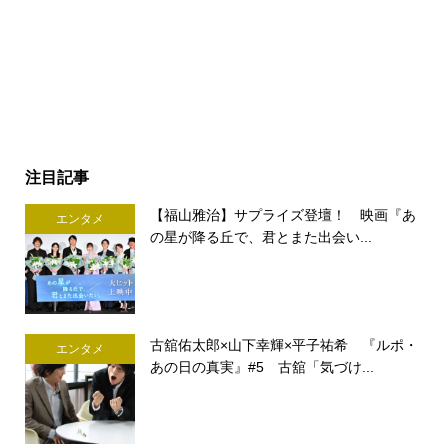
注目記事
【福山雅治】サプライズ登壇！ 映画『あ
エンタメ
の星が降る丘で、君とまた出会い...
古舘佑太郎×山下幸輝×平子祐希 『ルポ・
エンタメ
あの日の真実』#5 古舘「気づけ...