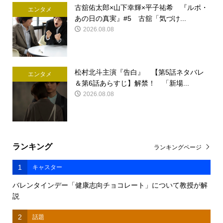
古舘佑太郎×山下幸輝×平子祐希 『ルポ・
エンタメ
あの日の真実』#5 古舘「気づけ...
2026.08.08
松村北斗主演『告白』 【第5話ネタバレ
エンタメ
＆第6話あらすじ】解禁！ 「新場...
2026.08.08
ランキング
ランキングページ
1
キャスター
バレンタインデー「健康志向チョコレート」について教授が解
説
2
話題