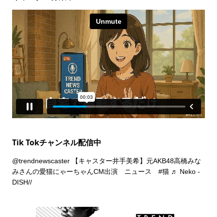
Tik Tokチャンネル配信中
@trendnewscaster
【キャスター井手美希】元AKB48高橋みな
みさんの愛猫にゃーちゃんCM出演 ニュース
#猫
♬ Neko -
DISH//