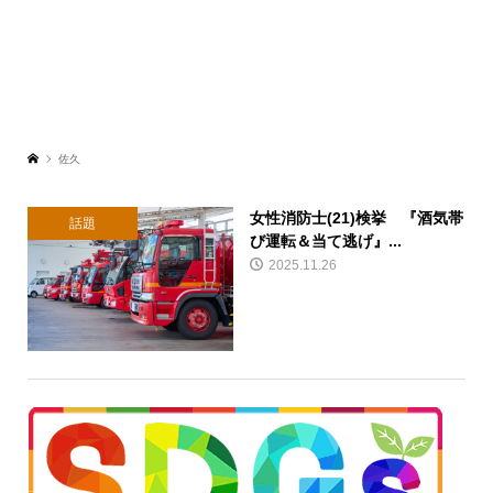
佐久
女性消防士(21)検挙 『酒気帯
話題
び運転＆当て逃げ』...
2025.11.26