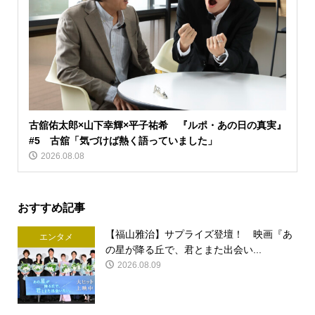
古舘佑太郎×山下幸輝×平子祐希 『ルポ・あの日の真実』
#5 古舘「気づけば熱く語っていました」
2026.08.08
おすすめ記事
【福山雅治】サプライズ登壇！ 映画『あ
エンタメ
の星が降る丘で、君とまた出会い...
2026.08.09