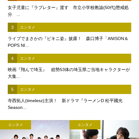
女子児童に『ラブレター』渡す 市立小学校教諭(50代)懲戒処
分 ...
3
エンタメ
ライブでまさかの『ビキニ姿』披露！ 森口博子「ANISON＆
POPS NI...
4
エンタメ
映画『翔んで埼玉』 総勢53体の埼玉県ご当地キャラクターが
大集...
5
エンタメ
寺西拓人(timelesz)主演！ 新ドラマ『ラーメンD 松平國光
Season...
エンタメ
エンタメ