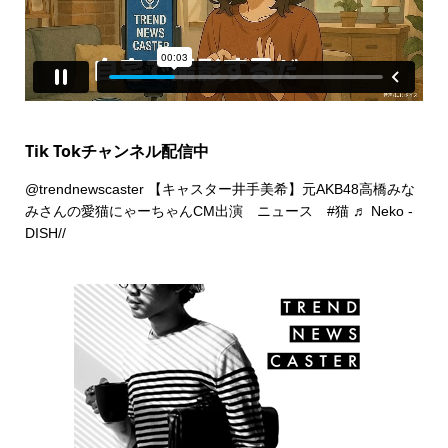
Tik Tokチャンネル配信中
@trendnewscaster
【キャスター井手美希】元AKB48高橋みな
みさんの愛猫にゃーちゃんCM出演 ニュース
#猫
♬ Neko -
DISH//