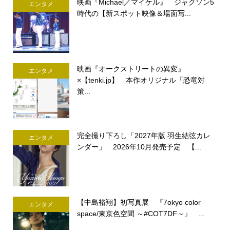
映画『Michael／マイケル』 ジャクソン5
エンタメ
時代の【新スポット映像＆場面写...
映画『オークストリートの異変』
エンタメ
×【tenki.jp】 本作オリジナル「恐竜対
策...
完全撮り下ろし「2027年版 羽生結弦カレ
エンタメ
ンダー」 2026年10月発売予定 【...
【中島裕翔】初写真展 『7okyo color
エンタメ
space/東京色空間 ～#COT7DF～』 ...