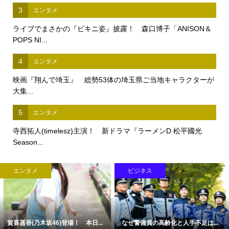
3
エンタメ
ライブでまさかの『ビキニ姿』披露！ 森口博子「ANISON＆
POPS NI...
4
エンタメ
映画『翔んで埼玉』 総勢53体の埼玉県ご当地キャラクターが
大集...
5
エンタメ
寺西拓人(timelesz)主演！ 新ドラマ『ラーメンD 松平國光
Season...
エンタメ
ビジネス
賀喜遥香(乃木坂46)登場！ 本日...
なぜ警備員の高齢化と人手不足は...