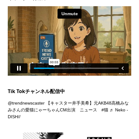
Tik Tokチャンネル配信中
@trendnewscaster
【キャスター井手美希】元AKB48高橋みな
みさんの愛猫にゃーちゃんCM出演 ニュース
#猫
♬ Neko -
DISH//