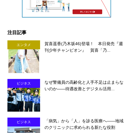
注目記事
賀喜遥香(乃木坂46)登場！ 本日発売『週
エンタメ
刊少年チャンピオン』 賀喜「乃...
なぜ警備員の高齢化と人手不足は止まらな
ビジネス
いのか――待遇改善とデジタル活用...
「病気」から「人」を診る医療へ――地域
ビジネス
のクリニックに求められる新たな役割