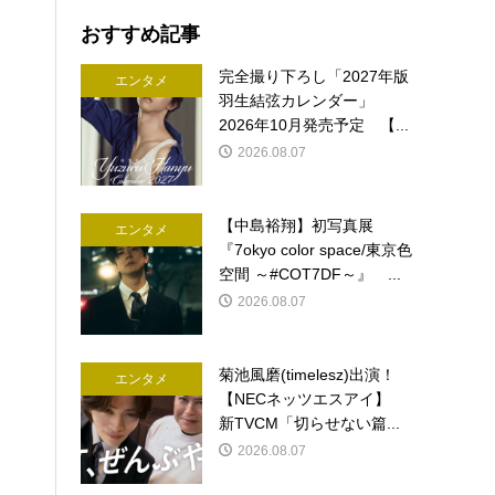
おすすめ記事
完全撮り下ろし「2027年版
エンタメ
羽生結弦カレンダー」
2026年10月発売予定 【...
2026.08.07
【中島裕翔】初写真展
エンタメ
『7okyo color space/東京色
空間 ～#COT7DF～』 ...
2026.08.07
菊池風磨(timelesz)出演！
エンタメ
【NECネッツエスアイ】
新TVCM「切らせない篇...
2026.08.07