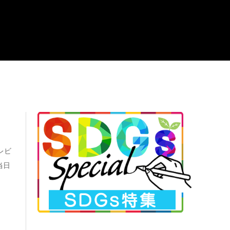
レビ
当日