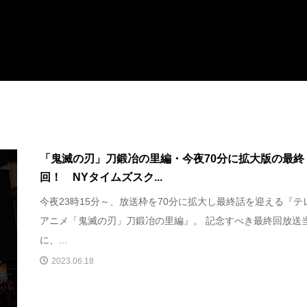
「鬼滅の刃」刀鍛冶の里編・今夜70分に拡大版の最終
回！ NYタイムズスク...
今夜23時15分～、放送枠を70分に拡大し最終話を迎える『テ
アニメ「鬼滅の刃」刀鍛冶の里編』。 記念すべき最終回放送
に、...
2023.06.18