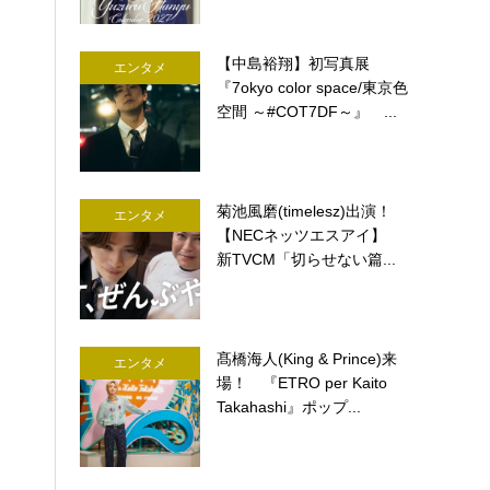
【中島裕翔】初写真展
エンタメ
『7okyo color space/東京色
空間 ～#COT7DF～』 ...
菊池風磨(timelesz)出演！
エンタメ
【NECネッツエスアイ】
新TVCM「切らせない篇...
髙橋海人(King & Prince)来
エンタメ
場！ 『ETRO per Kaito
Takahashi』ポップ...