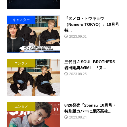
『ヌメロ・トウキョウ
キャスター
（Numero TOKYO）』10月号
特...
2023.09.01
三代目 J SOUL BROTHERS
エンタメ
岩田剛典&ØMI 『ヌ...
2023.08.25
8/28発売『25ans』10月号・
エンタメ
特別版カバーに慶応高校...
2023.08.24