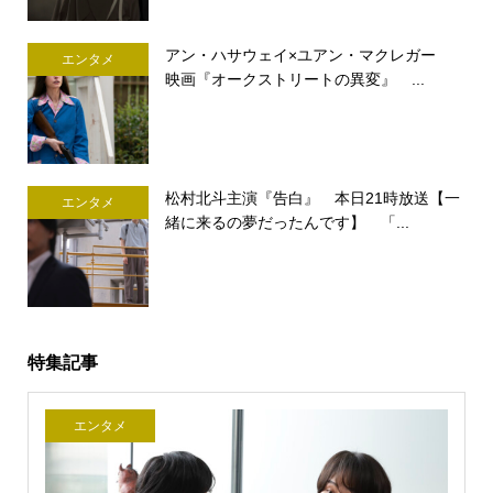
アン・ハサウェイ×ユアン・マクレガー
エンタメ
映画『オークストリートの異変』 ...
松村北斗主演『告白』 本日21時放送【一
エンタメ
緒に来るの夢だったんです】 「...
特集記事
エンタメ