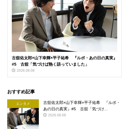
古舘佑太郎×山下幸輝×平子祐希 『ルポ・あの日の真実』
#5 古舘「気づけば熱く語っていました」
2026.08.08
おすすめ記事
古舘佑太郎×山下幸輝×平子祐希 『ルポ・
エンタメ
あの日の真実』#5 古舘「気づけ...
2026.08.08