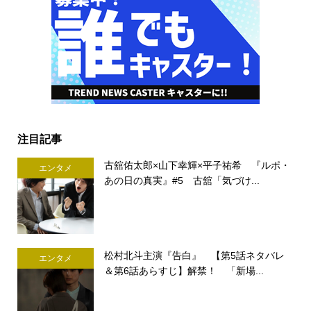
注目記事
古舘佑太郎×山下幸輝×平子祐希 『ルポ・
エンタメ
あの日の真実』#5 古舘「気づけ...
松村北斗主演『告白』 【第5話ネタバレ
エンタメ
＆第6話あらすじ】解禁！ 「新場...