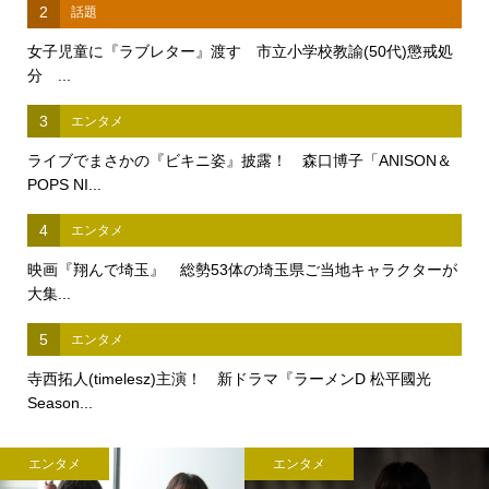
2
話題
女子児童に『ラブレター』渡す 市立小学校教諭(50代)懲戒処
分 ...
3
エンタメ
ライブでまさかの『ビキニ姿』披露！ 森口博子「ANISON＆
POPS NI...
4
エンタメ
映画『翔んで埼玉』 総勢53体の埼玉県ご当地キャラクターが
大集...
5
エンタメ
寺西拓人(timelesz)主演！ 新ドラマ『ラーメンD 松平國光
Season...
エンタメ
エンタメ