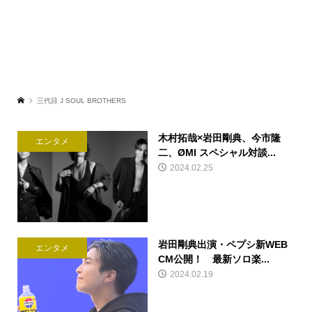
三代目 J SOUL BROTHERS
木村拓哉×岩田剛典、今市隆
エンタメ
二、ØMI スペシャル対談...
2024.02.25
岩田剛典出演・ペプシ新WEB
エンタメ
CM公開！ 最新ソロ楽...
2024.02.19