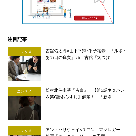
注目記事
古舘佑太郎×山下幸輝×平子祐希 『ルポ・
エンタメ
あの日の真実』#5 古舘「気づけ...
松村北斗主演『告白』 【第5話ネタバレ
エンタメ
＆第6話あらすじ】解禁！ 「新場...
アン・ハサウェイ×ユアン・マクレガー
エンタメ