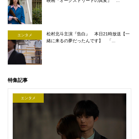
映画『オークストリートの異変』 ...
松村北斗主演『告白』 本日21時放送【一
エンタメ
緒に来るの夢だったんです】 「...
特集記事
エンタメ