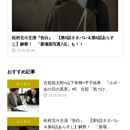
松村北斗主演『告白』 【第5話ネタバレ＆第6話あらす
じ】解禁！ 「新場面写真7点」も！！
2026.08.08
おすすめ記事
古舘佑太郎×山下幸輝×平子祐希 『ルポ・
エンタメ
あの日の真実』#5 古舘「気づけ...
2026.08.08
松村北斗主演『告白』 【第5話ネタバレ
エンタメ
＆第6話あらすじ】解禁！ 「新場...