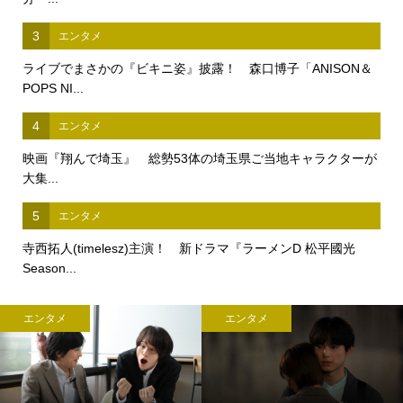
3
エンタメ
ライブでまさかの『ビキニ姿』披露！ 森口博子「ANISON＆
POPS NI...
4
エンタメ
映画『翔んで埼玉』 総勢53体の埼玉県ご当地キャラクターが
大集...
5
エンタメ
寺西拓人(timelesz)主演！ 新ドラマ『ラーメンD 松平國光
Season...
エンタメ
エンタメ