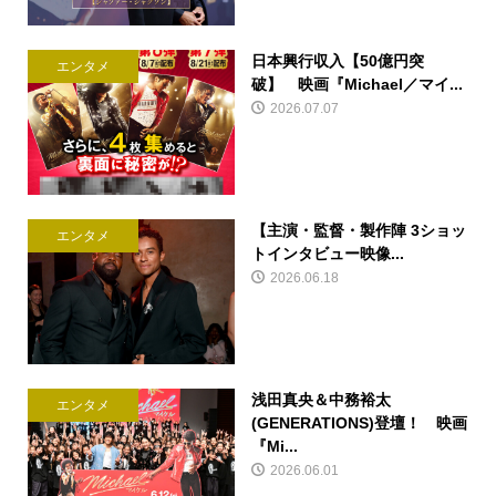
日本興行収入【50億円突
エンタメ
破】 映画『Michael／マイ...
2026.07.07
【主演・監督・製作陣 3ショッ
エンタメ
トインタビュー映像...
2026.06.18
浅田真央＆中務裕太
エンタメ
(GENERATIONS)登壇！ 映画
『Mi...
2026.06.01